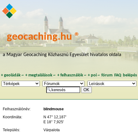
geocaching.hu ®
a Magyar Geocaching Közhasznú Egyesület hivatalos oldala
+
geoládák
~
+
megtalálások
~
+
felhasználók
~
+
poi
~
fórum
FAQ
belépés
Felhasználónév:
blindmouse
Koordináta:
N 47° 12,187'
E 18° 7,925'
Település:
Várpalota