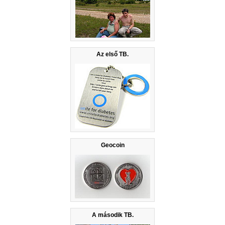
Az első TB.
Geocoin
A második TB.