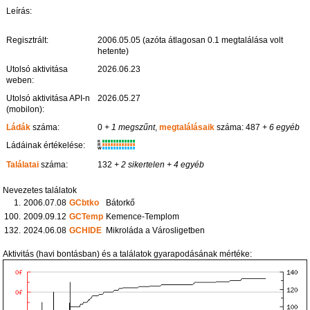
Leírás:
Regisztrált:
2006.05.05 (azóta átlagosan 0.1 megtalálása volt
hetente)
Utolsó aktivitása
2026.06.23
weben:
Utolsó aktivitása API-n
2026.05.27
(mobilon):
Ládák
száma:
0
+ 1 megszűnt
,
megtalálásaik
száma: 487
+ 6 egyéb
K
Ládáinak értékelése:
R
W
Találatai
száma:
132
+ 2 sikertelen
+ 4 egyéb
Nevezetes találatok
1.
2006.07.08
GCbtko
Bátorkő
100.
2009.09.12
GCTemp
Kemence-Templom
132.
2024.06.08
GCHIDE
Mikroláda a Városligetben
Aktivitás (havi bontásban) és a találatok gyarapodásának mértéke: