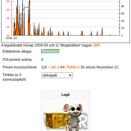
A legaktívabb hónap 2009-09 volt 11 'Megtaláltam' loggal,
OFF
K
Értékelései átlaga:
R
W
POI pontok száma:
0
Fórum hozzászólásai:
116 --
GC-n
64,
TUHU-n
30, közös fórumokon 22
Térkép az ő
szemszögéből:
Logó