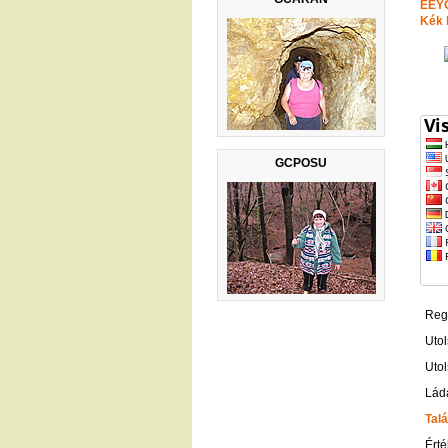
EEY
Kék 
GCPOSU
Regi
Utol
Utol
Lád
Talá
Érté