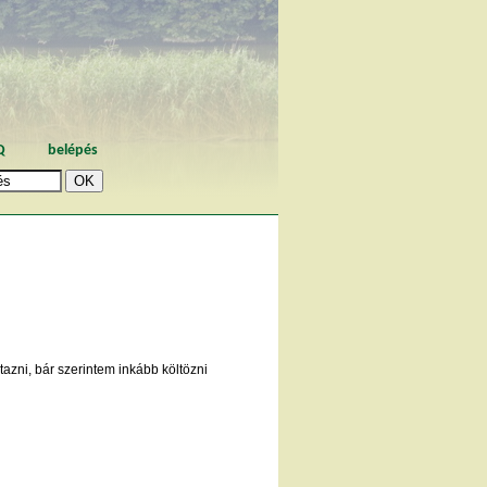
Q
belépés
zni, bár szerintem inkább költözni