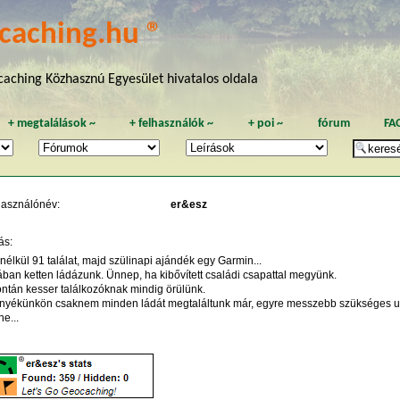
caching.hu ®
aching Közhasznú Egyesület hivatalos oldala
+
megtalálások
~
+
felhasználók
~
+
poi
~
fórum
FA
használónév:
er&esz
ás:
élkül 91 találat, majd szülinapi ajándék egy Garmin...
ában ketten ládázunk. Ünnep, ha kibővített családi csapattal megyünk.
ontán kesser találkozóknak mindig örülünk.
rnyékünkön csaknem minden ládát megtaláltunk már, egyre messzebb szükséges uta
ne...