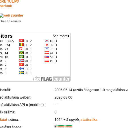
ORE TULIP3
barátok
free hit counter
sztrált:
2006.05.14 (azóta átlagosan 1.0 megtalálása vo
só aktivitása weben:
2026.08.06
só aktivitása API-n (mobilon):
---
ák száma:
0
latai
száma:
1054
+ 5 egyéb
,
statisztika
K
kelései átlaga:
R