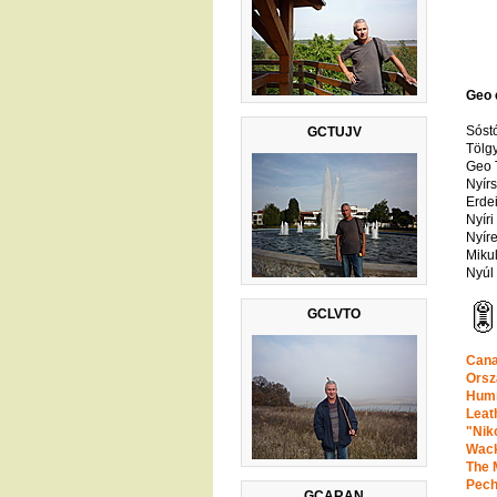
Geo
Sóst
GCTUJV
Tölg
Geo 
Nyír
Erde
Nyír
Nyír
Miku
Nyúl 
GCLVTO
Cana
Orsz
Hum
Leat
"Nik
Wack
The 
Pech
GCARAN