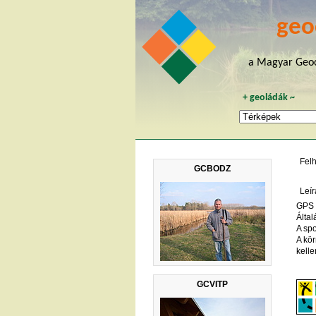
geo
a Magyar Geoc
+
geoládák
~
Fel
GCBODZ
Leír
GPS n
Által
A sp
A kö
kelle
GCVITP