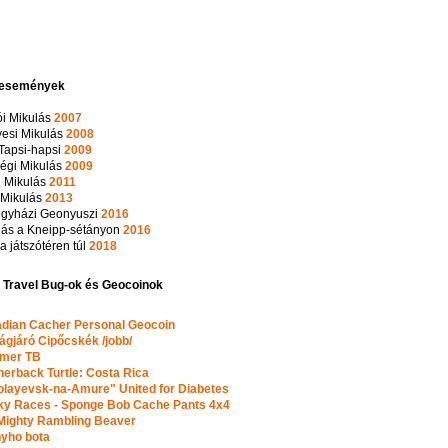
 események
ói Mikulás
2007
yesi Mikulás
2008
Tapsi-hapsi
2009
ségi Mikulás
2009
i Mikulás
2011
i Mikulás
2013
egyházi Geonyuszi
2016
lás a Kneipp-sétányon
2016
a játszótéren túl
2018
Travel Bug-ok és Geocoinok
dian Cacher Personal Geocoin
ágjáró Cipőcskék /jobb/
mer TB
herback Turtle: Costa Rica
olayevsk-na-Amure" United for Diabetes
y Races - Sponge Bob Cache Pants 4x4
Mighty Rambling Beaver
yho bota