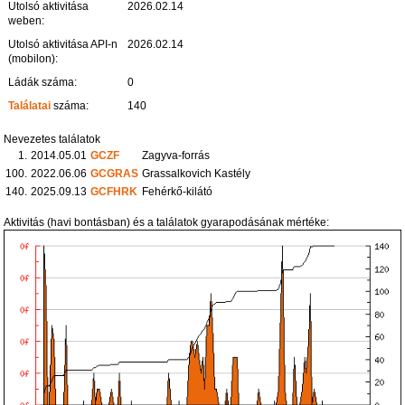
Utolsó aktivitása
2026.02.14
weben:
Utolsó aktivitása API-n
2026.02.14
(mobilon):
Ládák száma:
0
Találatai
száma:
140
Nevezetes találatok
1.
2014.05.01
GCZF
Zagyva-forrás
100.
2022.06.06
GCGRAS
Grassalkovich Kastély
140.
2025.09.13
GCFHRK
Fehérkő-kilátó
Aktivitás (havi bontásban) és a találatok gyarapodásának mértéke: