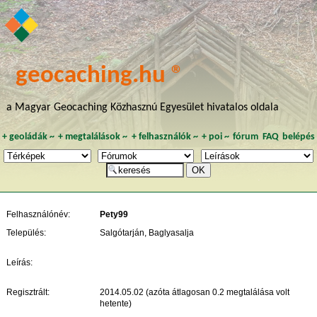
geocaching.hu ®
a Magyar Geocaching Közhasznú Egyesület hivatalos oldala
+
geoládák
~
+
megtalálások
~
+
felhasználók
~
+
poi
~
fórum
FAQ
belépés
Felhasználónév:
Pety99
Település:
Salgótarján, Baglyasalja
Leírás:
Regisztrált:
2014.05.02 (azóta átlagosan 0.2 megtalálása volt
hetente)