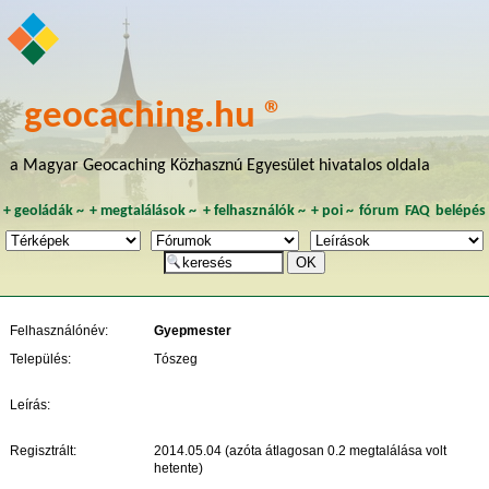
geocaching.hu ®
a Magyar Geocaching Közhasznú Egyesület hivatalos oldala
+
geoládák
~
+
megtalálások
~
+
felhasználók
~
+
poi
~
fórum
FAQ
belépés
Felhasználónév:
Gyepmester
Település:
Tószeg
Leírás:
Regisztrált:
2014.05.04 (azóta átlagosan 0.2 megtalálása volt
hetente)