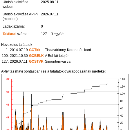
Utolsó aktivitása
2025.08.11
weben:
Utolsó aktivitása API-n
2026.07.11
(mobilon):
Ládák száma:
0
Találatai
száma:
127
+ 3 egyéb
Nevezetes találatok
1.
2014.07.19
GCTkk
Tiszavárkony-Korona és kard
100.
2021.10.30
GCBELK
A Bél-kő tetején
127.
2026.07.11
GCSTVR
Simontornyai vár
Aktivitás (havi bontásban) és a találatok gyarapodásának mértéke: