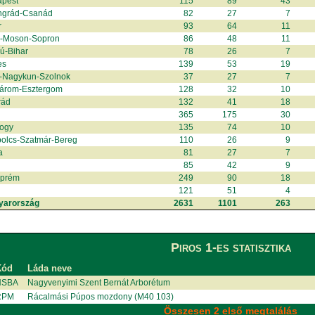
apest
115
89
43
ngrád-Csanád
82
27
7
r
93
64
11
r-Moson-Sopron
86
48
11
ú-Bihar
78
26
7
es
139
53
19
-Nagykun-Szolnok
37
27
7
árom-Esztergom
128
32
10
rád
132
41
18
365
175
30
ogy
135
74
10
olcs-Szatmár-Bereg
110
26
9
a
81
27
7
85
42
9
zprém
249
90
18
121
51
4
yarország
2631
1101
263
Piros 1-es statisztika
Kód
Láda neve
NSBA
Nagyvenyimi Szent Bernát Arborétum
RPM
Rácalmási Púpos mozdony (M40 103)
Összesen 2 első megtalálás