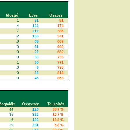
Mozgó
Éves
Összes
1
51
51
4
123
174
7
212
386
2
155
541
0
68
609
0
51
660
0
22
682
0
53
735
1
36
771
0
9
780
0
38
818
0
45
863
egtalált
Összesen
Teljesítés
44
120
36.7 %
35
326
10.7 %
16
120
13.3 %
19
281
6.8 %