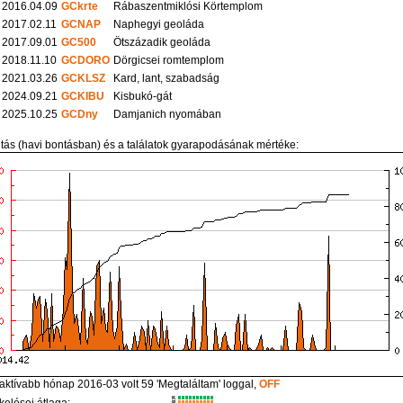
2016.04.09
GCkrte
Rábaszentmiklósi Körtemplom
2017.02.11
GCNAP
Naphegyi geoláda
2017.09.01
GC500
Ötszázadik geoláda
2018.11.10
GCDORO
Dörgicsei romtemplom
2021.03.26
GCKLSZ
Kard, lant, szabadság
2024.09.21
GCKIBU
Kisbukó-gát
2025.10.25
GCDny
Damjanich nyomában
itás (havi bontásban) és a találatok gyarapodásának mértéke:
aktívabb hónap 2016-03 volt 59 'Megtaláltam' loggal,
OFF
K
kelései átlaga:
R