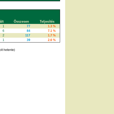
ált
Összesen
Teljesítés
1
77
1.3 %
6
84
7.1 %
2
117
1.7 %
1
39
2.6 %
lt hetente)
l