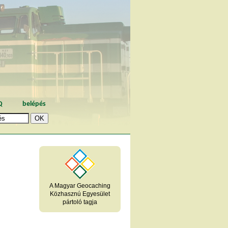
Q
belépés
A Magyar Geocaching
Közhasznú Egyesület
pártoló tagja