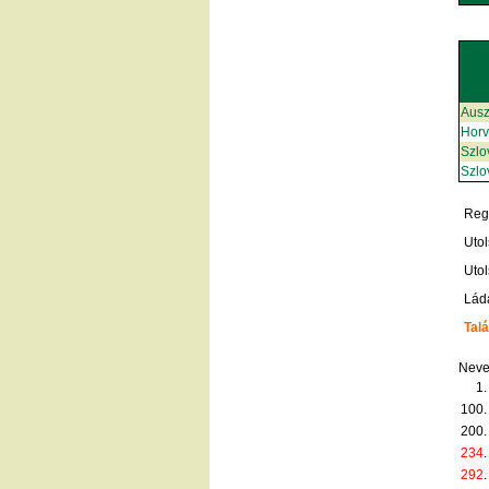
Ausz
Horv
Szlo
Szlo
Regi
Utol
Utol
Lád
Talá
Neve
1.
100.
200.
234
.
292
.