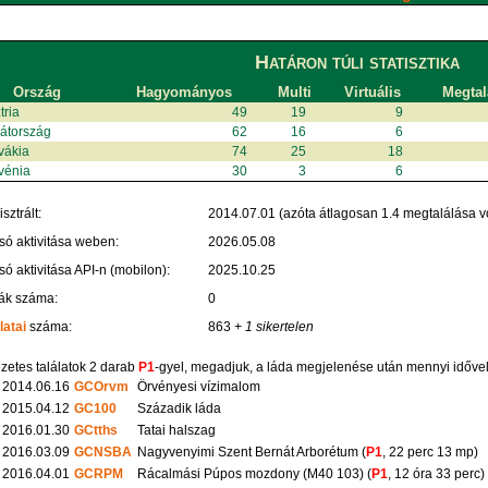
Határon túli statisztika
Ország
Hagyományos
Multi
Virtuális
Megtal
tria
49
19
9
átország
62
16
6
vákia
74
25
18
vénia
30
3
6
sztrált:
2014.07.01 (azóta átlagosan 1.4 megtalálása vo
só aktivitása weben:
2026.05.08
só aktivitása API-n (mobilon):
2025.10.25
ák száma:
0
latai
száma:
863
+ 1 sikertelen
zetes találatok 2 darab
P1
-gyel, megadjuk, a láda megjelenése után mennyi időve
2014.06.16
GCOrvm
Örvényesi vízimalom
2015.04.12
GC100
Századik láda
2016.01.30
GCtths
Tatai halszag
2016.03.09
GCNSBA
Nagyvenyimi Szent Bernát Arborétum (
P1
, 22 perc 13 mp)
2016.04.01
GCRPM
Rácalmási Púpos mozdony (M40 103) (
P1
, 12 óra 33 perc)