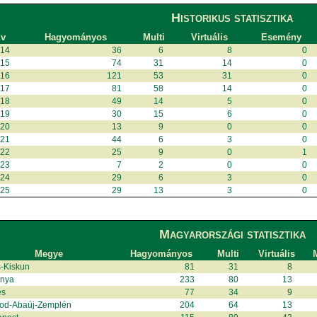
Historikus statisztika
v
Hagyományos
Multi
Virtuális
Esemény
014
36
6
8
0
015
74
31
14
0
016
121
53
31
0
017
81
58
14
0
018
49
14
5
0
019
30
15
6
0
020
13
9
0
0
021
44
6
3
0
022
25
9
0
1
023
7
2
0
0
024
29
6
3
0
025
29
13
3
0
Magyarországi statisztika
Megye
Hagyományos
Multi
Virtuális
M
-Kiskun
81
31
8
anya
233
80
13
és
77
34
9
od-Abaúj-Zemplén
204
64
13