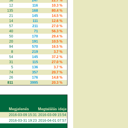
56
247
22.7 %
12
116
10.3 %
135
168
80.4 %
21
145
14.5 %
14
111
12.6 %
57
211
27.0 %
40
71
56.3 %
50
170
29.4 %
20
191
10.5 %
94
570
16.5 %
8
219
3.7 %
54
145
37.2 %
31
115
27.0 %
5
136
3.7 %
74
357
20.7 %
26
176
14.8 %
811
3995
20.3 %
Megjelenés
Megtalálás ideje
2016-03-09 15:31
2016-03-09 15:54
2016-03-31 19:23
2016-04-01 07:57