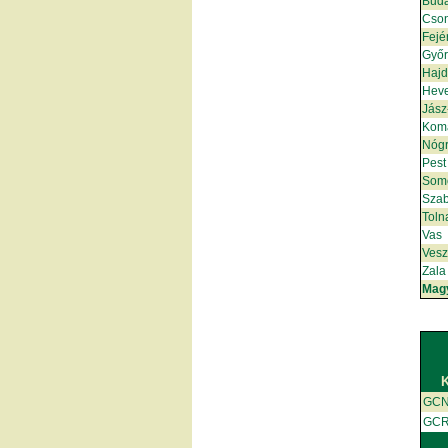
Bud
Cso
Fejé
Győ
Hajd
Hev
Jász
Kom
Nóg
Pest
Som
Szab
Toln
Vas
Ves
Zala
Mag
GC
GC