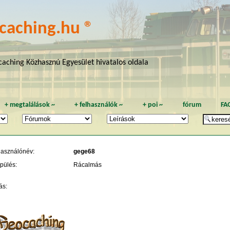
caching.hu ®
aching Közhasznú Egyesület hivatalos oldala
+
megtalálások
~
+
felhasználók
~
+
poi
~
fórum
FA
használónév:
gege68
pülés:
Rácalmás
ás: