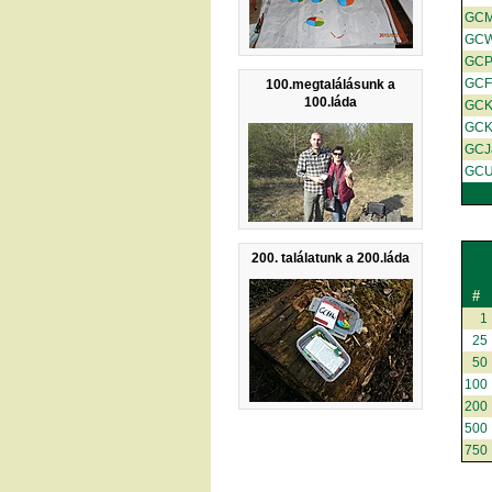
GC
GCW
GC
GCF
100.megtalálásunk a
100.láda
GC
GC
GCJ
GCU
200. találatunk a 200.láda
#
1
25
50
100
200
500
750