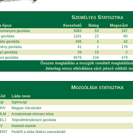
Személyes Statisztika
a típus
Kereshető
Beteg
Megszűnt
yományos geoláda
3083
63
197
i geoláda
1181
22
60
uális geoláda
345
3
42
mény geoláda
41
1
178
gó geoláda
26
15
2
es geoláda
4676
104
479
Összes megtalálás a mozgók ismételt megtalálásá
Jelenleg nincs elbírálásra váró jelszó nélküli m
Mozgóláda statisztika
Kód
Láda neve
gi
Izgimozgi
MVV
Magyar Várvándor
MLM
A malomnak nincsen köve
ELJ
Teljesítménytúrázó geoláda
KV
Kedvelt vizeink
ENT
Fentről a világ (fotózz panorámát)