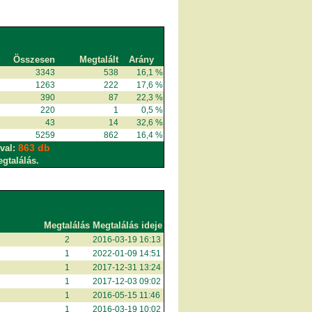
Összesen
Megtalált
Arány
3343
538
16,1 %
1263
222
17,6 %
390
87
22,3 %
220
1
0,5 %
43
14
32,6 %
5259
862
16,4 %
863 db
val:
egtalálás.
Megtalálás
Megtalálás ideje
2
2016-03-19 16:13
1
2022-01-09 14:51
1
2017-12-31 13:24
1
2017-12-03 09:02
1
2016-05-15 11:46
1
2016-03-19 10:02