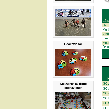
Lád
Hag
Mult
Virt
Ese
Moz
Geokavicsok
Össz
GCIz
Készülnek az újabb
geokavicsok
GC
GC
GCT
GC
GCF