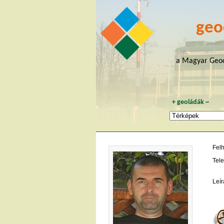
geo
a Magyar Geoc
+
geoládák
~
Fel
Tele
Leír