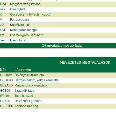
MKAT
Magyarország katonái
alk
Gyalogtúra
PC
Gécépécé (a HiTech mozgó)
V
Forrásvadász
KAS
Kastélykutató
KEM
Kerékpáros mozgó
aro
Eseményjáró Geovödör
ser
User Hona
14 megtalált mozgó láda.
Nevezetes megtalálások
Kód
Láda neve
GCOrvm
Örvényesi vízimalom
GCHHKK
Hármas halom, kettős kereszttel
GCZAFO
Mátyás király kőasztala
GC100
Századik láda
GCtths
Tatai halszag
GC500
Ötszázadik geoláda
GCKOPC
Kőpince-barlang