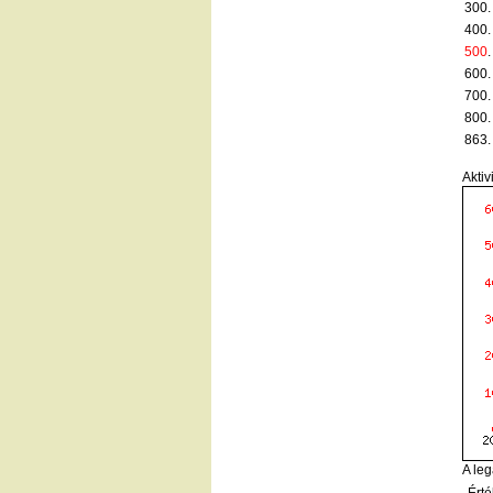
300.
400.
500
.
600.
700.
800.
863.
Aktiv
A leg
Érté