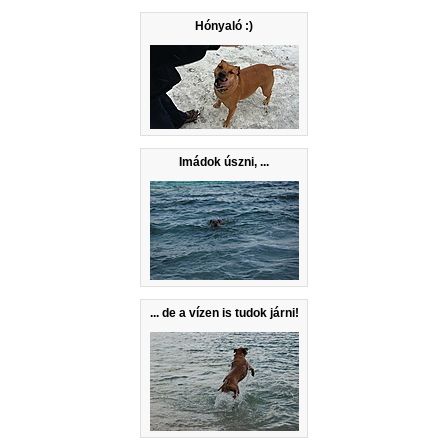
Hónyaló :)
Imádok úszni, ...
... de a vízen is tudok járni!