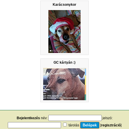
Karácsonykor
GC kártyán :)
Bejelentkezés
név:
jelszó:
tárolás
[
regisztráció
]