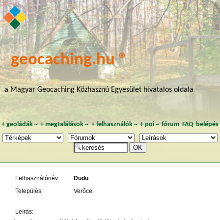
geocaching.hu ®
a Magyar Geocaching Közhasznú Egyesület hivatalos oldala
+
geoládák
~
+
megtalálások
~
+
felhasználók
~
+
poi
~
fórum
FAQ
belépés
Felhasználónév:
Dudu
Település:
Verőce
Leírás: