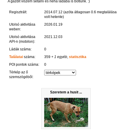
A gazdit viszem sétálni és néha ládába is botlunk. :)
Regisztrált:
2014.07.12 (azóta átlagosan 0.6 megtalálása
volt hetente)
Utolsó aktivitása
2026.01.19
weben:
Utolsó aktivitása
2021.12.03
API-n (mobilon):
Ládák száma:
0
Találatai
száma:
359
+ 1 egyéb
,
statisztika
POI pontok száma:
0
Térkép az ő
szemszögéből:
Szeretem a husit ...