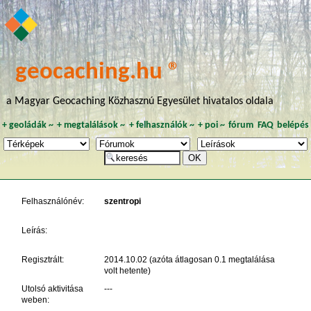
geocaching.hu ®
a Magyar Geocaching Közhasznú Egyesület hivatalos oldala
+
geoládák
~
+
megtalálások
~
+
felhasználók
~
+
poi
~
fórum
FAQ
belépés
Felhasználónév:
szentropi
Leírás:
Regisztrált:
2014.10.02 (azóta átlagosan 0.1 megtalálása
volt hetente)
Utolsó aktivitása
---
weben: