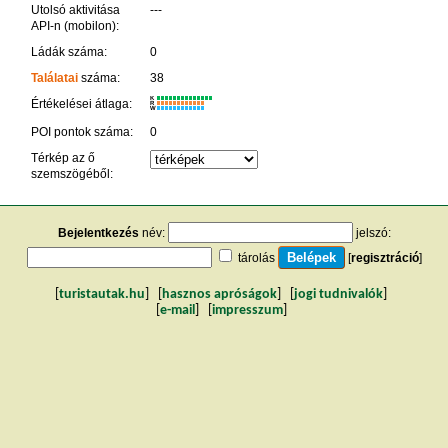
Utolsó aktivitása
---
API-n (mobilon):
Ládák száma:
0
Találatai
száma:
38
K
Értékelései átlaga:
R
W
POI pontok száma:
0
Térkép az ő
szemszögéből:
Bejelentkezés
név:
jelszó:
tárolás
[
regisztráció
]
[
turistautak.hu
] [
hasznos apróságok
] [
jogi tudnivalók
]
[
e-mail
] [
impresszum
]