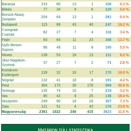
Baranya
233
80
13
1
326
0.3 %
Békés
77
34
9
6
120
5.0 %
Borsod-Abaúj-
204
64
13
1
281
0.4 %
Zemplén
Budapest
115
89
43
40
247
16.2 %
Csongrád-
82
27
7
4
116
3.4 %
Csanád
Fejér
93
64
11
23
168
13.7 %
Győr-Moson-
86
48
11
8
145
5.5 %
Sopron
Heves
139
53
19
13
211
6.2 %
Jász-Nagykun-
37
27
7
2
71
2.8 %
Szolnok
Komárom-
128
32
10
17
170
10.0 %
Esztergom
Nógrád
132
41
18
8
191
4.2 %
Pest
364
175
30
176
569
30.9 %
Somogy
135
74
10
7
219
3.2 %
Vas
85
42
9
25
136
18.4 %
Veszprém
249
90
18
26
357
7.3 %
Zala
121
51
4
42
176
23.9 %
Magyarország
2361
1022
240
415
3623
11.5 %
Határon túli statisztika