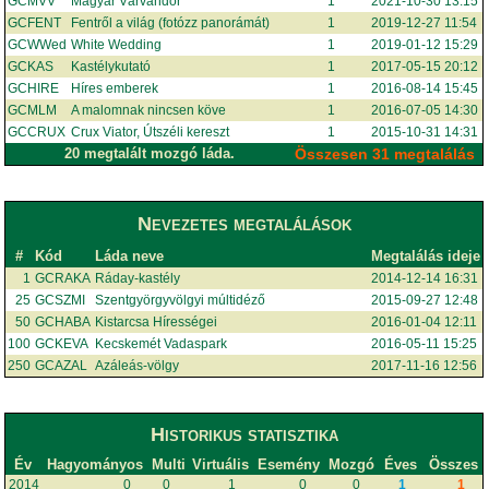
GCMVV
Magyar Várvándor
1
2021-10-30 13:15
GCFENT
Fentről a világ (fotózz panorámát)
1
2019-12-27 11:54
GCWWed
White Wedding
1
2019-01-12 15:29
GCKAS
Kastélykutató
1
2017-05-15 20:12
GCHIRE
Híres emberek
1
2016-08-14 15:45
GCMLM
A malomnak nincsen köve
1
2016-07-05 14:30
GCCRUX
Crux Viator, Útszéli kereszt
1
2015-10-31 14:31
20 megtalált mozgó láda.
Összesen 31 megtalálás
Nevezetes megtalálások
#
Kód
Láda neve
Megtalálás ideje
1
GCRAKA
Ráday-kastély
2014-12-14 16:31
25
GCSZMI
Szentgyörgyvölgyi múltidéző
2015-09-27 12:48
50
GCHABA
Kistarcsa Hírességei
2016-01-04 12:11
100
GCKEVA
Kecskemét Vadaspark
2016-05-11 15:25
250
GCAZAL
Azáleás-völgy
2017-11-16 12:56
Historikus statisztika
Év
Hagyományos
Multi
Virtuális
Esemény
Mozgó
Éves
Összes
2014
0
0
1
0
0
1
1