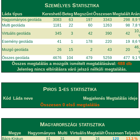
Személyes Statisztika
Láda típus
Kereshető
Beteg
Megszűnt
Összesen
Megtalált
Arán
Hagyományos geoláda
3083
63
197
3343
298
8,9
Multi geoláda
1181
22
60
1263
98
7,8
10
Virtuális geoláda
345
3
42
390
42
Esemény geoláda
41
1
178
220
19
8,6
46
Mozgó geoláda
26
15
2
43
20
Összes geoláda
4676
104
479
5259
477
9,1
488 db
Összes megtalálás a mozgók ismételt megtalálásával:
Jelenleg nincs elbírálásra váró jelszó nélküli megtalálás.
Piros 1-es statisztika
Kód
Láda neve
Megjelenés
Megtalálás ideje
Összesen 0 első megtalálás
Magyarországi statisztika
Megye
Hagyományos
Multi
Virtuális
Megtalált
Összesen
Teljesít
Bács-Kiskun
81
31
8
16
120
13.3 %