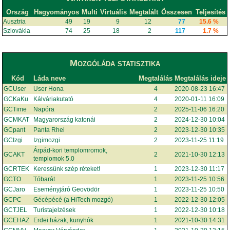
Ország
Hagyományos
Multi
Virtuális
Megtalált
Összesen
Teljesítés
Ausztria
49
19
9
12
77
15.6 %
Szlovákia
74
25
18
2
117
1.7 %
Mozgóláda statisztika
Kód
Láda neve
Megtalálás
Megtalálás ideje
GCUser
User Hona
4
2020-08-23 16:47
GCKaKu
Kálváriakutató
4
2020-01-11 16:09
GCTime
Napóra
2
2025-11-06 16:20
GCMKAT
Magyarország katonái
2
2024-12-30 10:04
GCpant
Panta Rhei
2
2023-12-30 10:35
GCIzgi
Izgimozgi
2
2023-11-25 11:19
Árpád-kori templomromok,
GCAKT
2
2021-10-30 12:13
templomok 5.0
GCRTEK
Keressünk szép réteket!
1
2023-12-30 11:17
GCTO
Tóbarát
1
2023-11-25 10:56
GCJaro
Eseményjáró Geovödör
1
2023-11-25 10:50
GCPC
Gécépécé (a HiTech mozgó)
1
2022-12-30 12:05
GCTJEL
Turistajelzések
1
2022-12-30 10:18
GCEHAZ
Erdei házak, kunyhók
1
2021-10-30 14:31