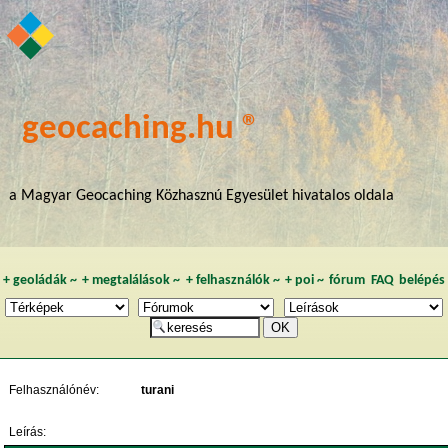
geocaching.hu ®
a Magyar Geocaching Közhasznú Egyesület hivatalos oldala
+
geoládák
~
+
megtalálások
~
+
felhasználók
~
+
poi
~
fórum
FAQ
belépés
Felhasználónév:
turani
Leírás: