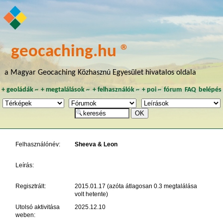
geocaching.hu ®
a Magyar Geocaching Közhasznú Egyesület hivatalos oldala
+
geoládák
~
+
megtalálások
~
+
felhasználók
~
+
poi
~
fórum
FAQ
belépés
Felhasználónév:
Sheeva & Leon
Leírás:
Regisztrált:
2015.01.17 (azóta átlagosan 0.3 megtalálása
volt hetente)
Utolsó aktivitása
2025.12.10
weben: