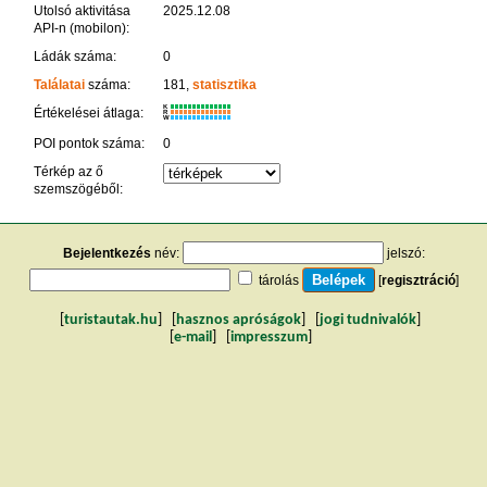
Utolsó aktivitása
2025.12.08
API-n (mobilon):
Ládák száma:
0
Találatai
száma:
181,
statisztika
K
Értékelései átlaga:
R
W
POI pontok száma:
0
Térkép az ő
szemszögéből:
Bejelentkezés
név:
jelszó:
tárolás
[
regisztráció
]
[
turistautak.hu
] [
hasznos apróságok
] [
jogi tudnivalók
]
[
e-mail
] [
impresszum
]