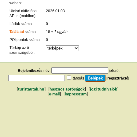
weben:
Utolsó aktivitása
2026.01.03
API-n (mobilon):
Ládák száma:
0
Találatai
száma:
18
+ 1 egyéb
POI pontok száma:
0
Térkép az ő
szemszögéből:
Bejelentkezés
név:
jelszó:
tárolás
[
regisztráció
]
[
turistautak.hu
] [
hasznos apróságok
] [
jogi tudnivalók
]
[
e-mail
] [
impresszum
]