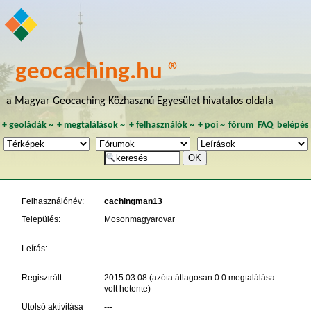
geocaching.hu ®
a Magyar Geocaching Közhasznú Egyesület hivatalos oldala
+
geoládák
~
+
megtalálások
~
+
felhasználók
~
+
poi
~
fórum
FAQ
belépés
Felhasználónév:
cachingman13
Település:
Mosonmagyarovar
Leírás:
Regisztrált:
2015.03.08 (azóta átlagosan 0.0 megtalálása
volt hetente)
Utolsó aktivitása
---