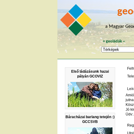
geo
a Magyar Geoc
+
geoládák
~
Fel
Első ládázásunk hazai
pályán GCOVIZ
Tele
Leír
Amiót
jutn
Kösz
Jó k
Üdv:
Báracházai barlang tetején :)
GCCSVB
Regi
Utol