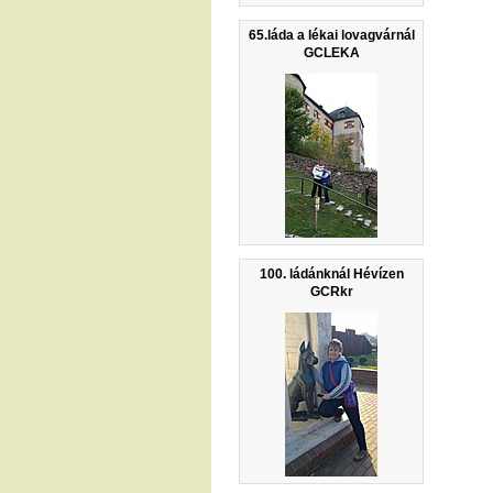
65.láda a lékai lovagvárnál
GCLEKA
100. ládánknál Hévízen
GCRkr