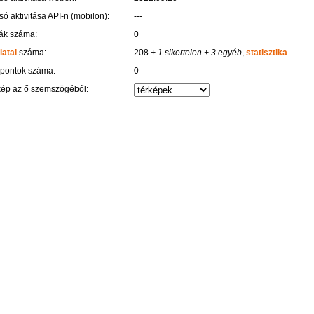
só aktivitása API-n (mobilon):
---
ák száma:
0
latai
száma:
208
+ 1 sikertelen
+ 3 egyéb
,
statisztika
 pontok száma:
0
kép az ő szemszögéből: