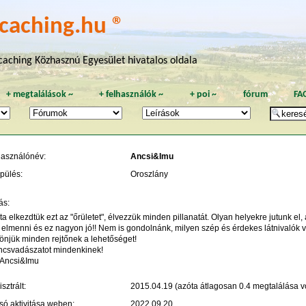
caching.hu ®
aching Közhasznú Egyesület hivatalos oldala
+
megtalálások
~
+
felhasználók
~
+
poi
~
fórum
FA
használónév:
Ancsi&Imu
pülés:
Oroszlány
ás:
a elkezdtük ezt az "őrületet", élvezzük minden pillanatát. Olyan helyekre jutunk 
a elmenni és ez nagyon jó!! Nem is gondolnánk, milyen szép és érdekes látnivalók 
önjük minden rejtőnek a lehetőséget!
incsvadászatot mindenkinek!
 Ancsi&Imu
sztrált:
2015.04.19 (azóta átlagosan 0.4 megtalálása vo
só aktivitása weben:
2022.09.20