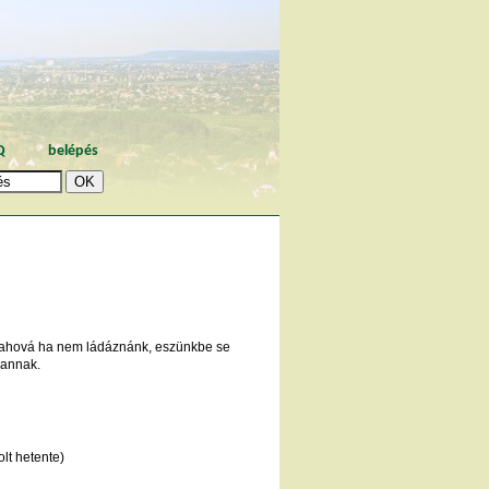
Q
belépés
el, ahová ha nem ládáznánk, eszünkbe se
vannak.
lt hetente)