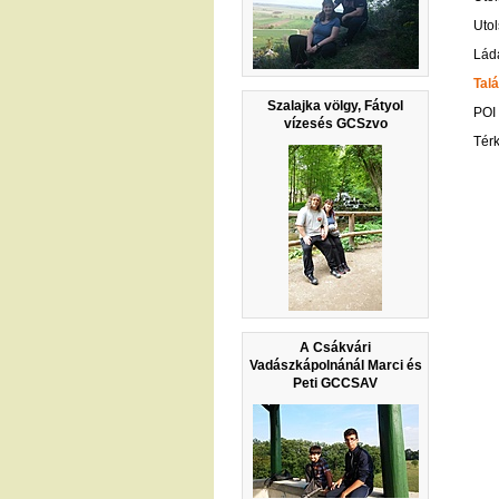
Utol
Lád
Talá
Szalajka völgy, Fátyol
POI
vízesés GCSzvo
Tér
A Csákvári
Vadászkápolnánál Marci és
Peti GCCSAV