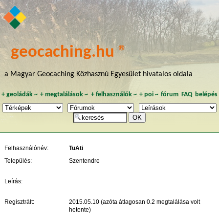
geocaching.hu ®
a Magyar Geocaching Közhasznú Egyesület hivatalos oldala
+
geoládák
~
+
megtalálások
~
+
felhasználók
~
+
poi
~
fórum
FAQ
belépés
Felhasználónév:
TuAti
Település:
Szentendre
Leírás:
Regisztrált:
2015.05.10 (azóta átlagosan 0.2 megtalálása volt
hetente)