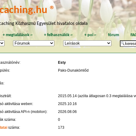
caching.hu ®
aching Közhasznú Egyesület hivatalos oldala
+
megtalálások
~
+
felhasználók
~
+
poi
~
fórum
FA
használónév:
Esty
pülés:
Paks-Dunakömlőd
ás:
sztrált:
2015.05.14 (azóta átlagosan 0.3 megtalálása vo
só aktivitása weben:
2025.10.16
só aktivitása API-n (mobilon):
2026.08.06
ák száma:
0
latai
száma:
173