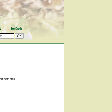
Q
belépés
lt hetente)