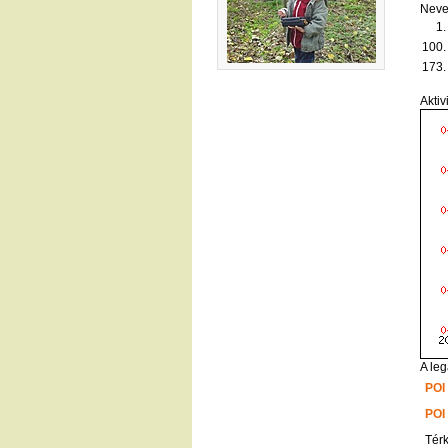
Neve
1.
100.
173.
Aktiv
A leg
POI
POI
Tér