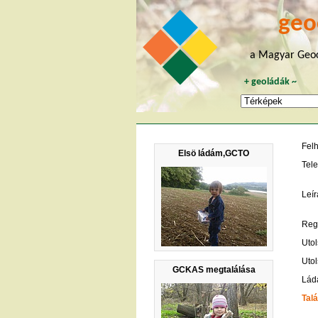
geo
a Magyar Geoc
+
geoládák
~
Fel
Elsö ládám,GCTO
Tele
Leír
Regi
Utol
Utol
GCKAS megtalálása
Lád
Talá