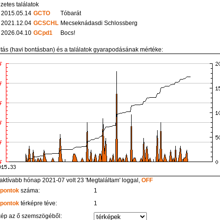
zetes találatok
2015.05.14
GCTO
Tóbarát
2021.12.04
GCSCHL
Mecseknádasdi Schlossberg
2026.04.10
GCpd1
Bocs!
itás (havi bontásban) és a találatok gyarapodásának mértéke:
aktívabb hónap 2021-07 volt 23 'Megtaláltam' loggal,
OFF
 pontok
száma:
1
 pontok
térképre téve:
1
kép az ő szemszögéből: