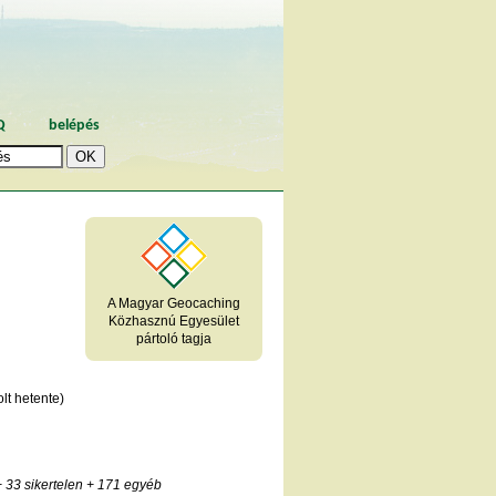
Q
belépés
A Magyar Geocaching
Közhasznú Egyesület
pártoló tagja
lt hetente)
 33 sikertelen
+ 171 egyéb