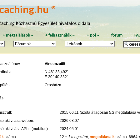
caching.hu ®
aching Közhasznú Egyesület hivatalos oldala
+
megtalálások
~
+
felhasználók
~
+
poi
~
fórum
FA
használónév:
Vincenzo65
rdináta:
N 46° 33,492'
E 20° 40,332'
pülés:
Orosháza
ás:
sztrált:
2015.06.11 (azóta átlagosan 5.2 megtalálása vo
só aktivitása weben:
2026.08.07
só aktivitása API-n (mobilon):
2024.05.01
ák
száma:
12
+ 1 megszűnt
,
megtalálásaik
száma: 6964
+