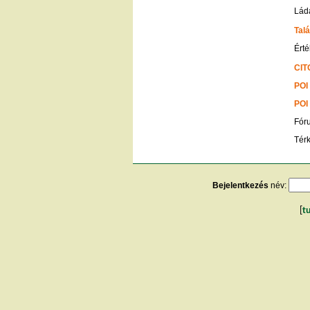
Ládá
Talá
Érté
CIT
POI
POI
Fór
Tér
Bejelentkezés
név:
[
t