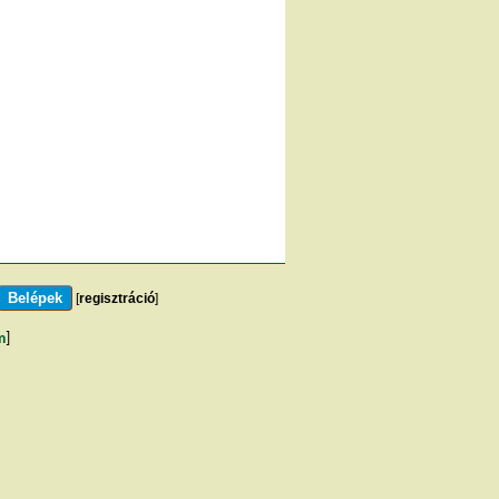
[
regisztráció
]
m
]