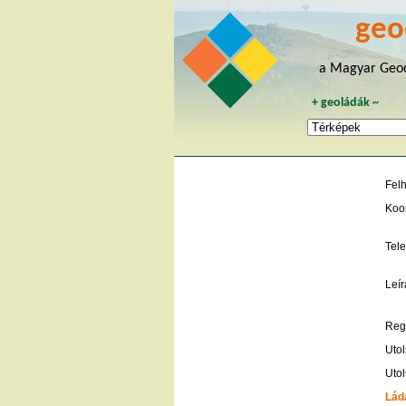
geo
a Magyar Geoc
+
geoládák
~
Fel
Koo
Tele
Leír
Regi
Utol
Utol
Lád