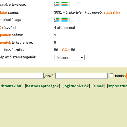
K
inak értékelése:
R
W
latai
száma:
3031
+ 1 sikertelen
+ 55 egyéb
,
statisztika
K
kelései átlaga:
R
W
O
részvétel:
4 alkalommal
 pontok
száma:
9
 pontok
térképre téve:
9
um hozzászólásai:
58 --
GC-n
58
kép az ő szemszögéből:
jelszó:
tárolás
uristautak.hu
] [
hasznos apróságok
] [
jogi tudnivalók
] [
e-mail
] [
impresszu