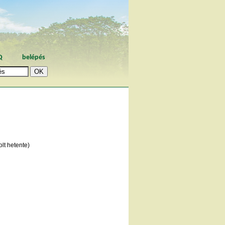
Q
belépés
lt hetente)