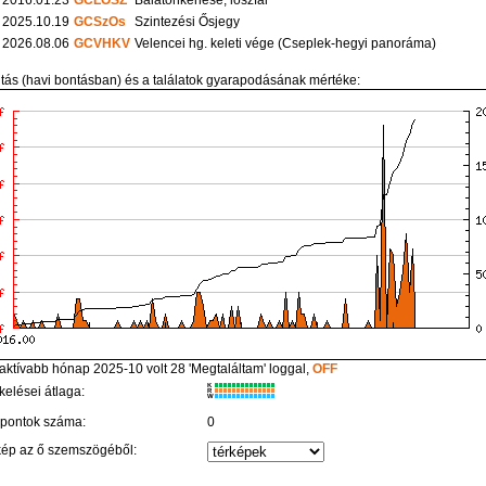
2016.01.23
GCLOSZ
Balatonkenese, löszfal
2025.10.19
GCSzOs
Szintezési Ősjegy
2026.08.06
GCVHKV
Velencei hg. keleti vége (Cseplek-hegyi panoráma)
itás (havi bontásban) és a találatok gyarapodásának mértéke:
aktívabb hónap 2025-10 volt 28 'Megtaláltam' loggal,
OFF
K
kelései átlaga:
R
W
 pontok száma:
0
kép az ő szemszögéből: