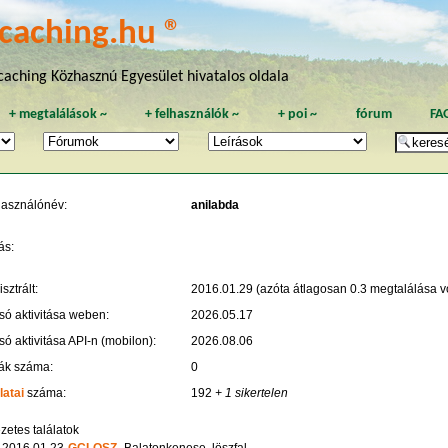
caching.hu ®
aching Közhasznú Egyesület hivatalos oldala
+
megtalálások
~
+
felhasználók
~
+
poi
~
fórum
FA
használónév:
anilabda
ás:
sztrált:
2016.01.29 (azóta átlagosan 0.3 megtalálása vo
só aktivitása weben:
2026.05.17
só aktivitása API-n (mobilon):
2026.08.06
ák száma:
0
latai
száma:
192
+ 1 sikertelen
zetes találatok