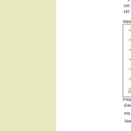
1.
100.
192.
Aktiv
A leg
Érté
POI
Tér