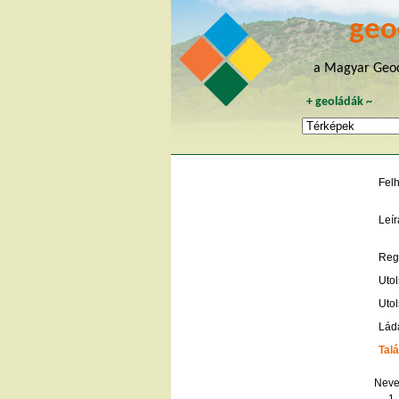
geo
a Magyar Geoc
+
geoládák
~
Fel
Leír
Regi
Utol
Utol
Lád
Talá
Neve