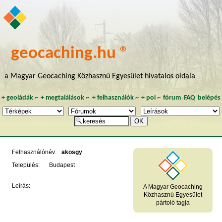
geocaching.hu ®
a Magyar Geocaching Közhasznú Egyesület hivatalos oldala
+
geoládák
~
+
megtalálások
~
+
felhasználók
~
+
poi
~
fórum
FAQ
belépés
Felhasználónév:
akosgy
Település:
Budapest
Leírás:
A Magyar Geocaching
Közhasznú Egyesület
pártoló tagja