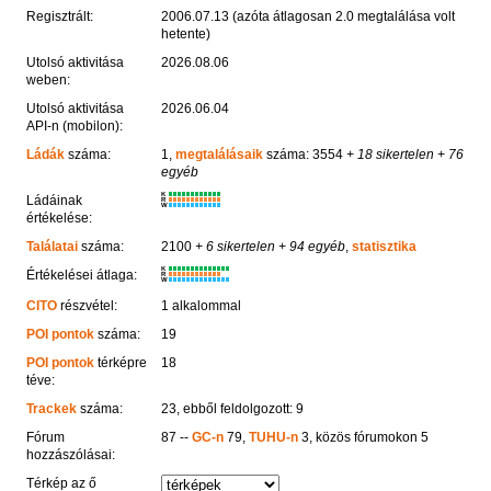
Regisztrált:
2006.07.13 (azóta átlagosan 2.0 megtalálása volt
hetente)
Utolsó aktivitása
2026.08.06
weben:
Utolsó aktivitása
2026.06.04
API-n (mobilon):
Ládák
száma:
1,
megtalálásaik
száma: 3554
+ 18 sikertelen
+ 76
egyéb
K
Ládáinak
R
W
értékelése:
Találatai
száma:
2100
+ 6 sikertelen
+ 94 egyéb
,
statisztika
K
Értékelései átlaga:
R
W
CITO
részvétel:
1 alkalommal
POI pontok
száma:
19
POI pontok
térképre
18
téve:
Trackek
száma:
23, ebből feldolgozott: 9
Fórum
87 --
GC-n
79,
TUHU-n
3, közös fórumokon 5
hozzászólásai:
Térkép az ő