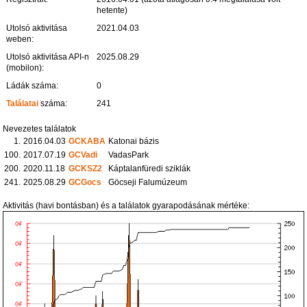
hetente)
Utolsó aktivitása
2021.04.03
weben:
Utolsó aktivitása API-n
2025.08.29
(mobilon):
Ládák száma:
0
Találatai
száma:
241
Nevezetes találatok
1.
2016.04.03
GCKABA
Katonai bázis
100.
2017.07.19
GCVadi
VadasPark
200.
2020.11.18
GCKSZ2
Káptalanfüredi sziklák
241.
2025.08.29
GCGocs
Göcseji Falumúzeum
Aktivitás (havi bontásban) és a találatok gyarapodásának mértéke: