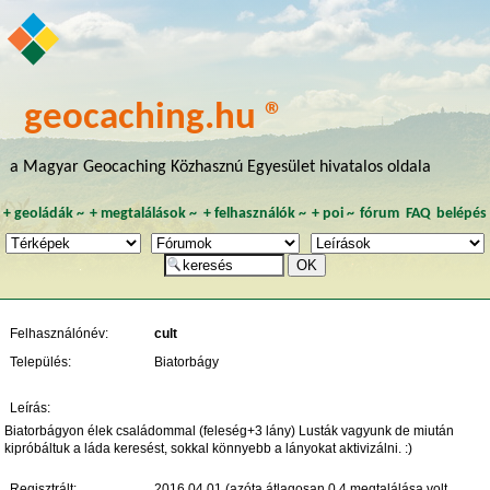
geocaching.hu ®
a Magyar Geocaching Közhasznú Egyesület hivatalos oldala
+
geoládák
~
+
megtalálások
~
+
felhasználók
~
+
poi
~
fórum
FAQ
belépés
Felhasználónév:
cult
Település:
Biatorbágy
Leírás:
Biatorbágyon élek családommal (feleség+3 lány) Lusták vagyunk de miután
kipróbáltuk a láda keresést, sokkal könnyebb a lányokat aktivizálni. :)
Regisztrált:
2016.04.01 (azóta átlagosan 0.4 megtalálása volt