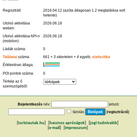
Regisztrált:
2016.04.12 (azóta átlagosan 1.2 megtalálása volt
hetente)
Utolsó aktivitása
2026.06.18
weben:
Utolsó aktivitása API-n
2026.06.18
(mobilon):
Ládák száma:
0
Találatai
száma:
661
+ 3 sikertelen
+ 4 egyéb
,
statisztika
K
Értékelései átlaga:
R
W
POI pontok száma:
0
Térkép az ő
szemszögéből:
Bejelentkezés
név:
jelszó:
tárolás
[
regisztráció
]
[
turistautak.hu
] [
hasznos apróságok
] [
jogi tudnivalók
]
[
e-mail
] [
impresszum
]