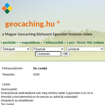
geocaching.hu ®
a Magyar Geocaching Közhasznú Egyesület hivatalos oldala
+
geoládák
~
+
megtalálások
~
+
felhasználók
~
+
poi
~
fórum
FAQ
belépés
Felhasználónév:
Tar család
Település:
4200
Leírás:
Szervusztok!
Kirándulások alatt találtunk már meg néhány ládát. A gyerekek is és mi is
élveztük a kincskeresést,no és persze az adott táj szépségét.
Gratuláció az elrejtőknek!
Tar család