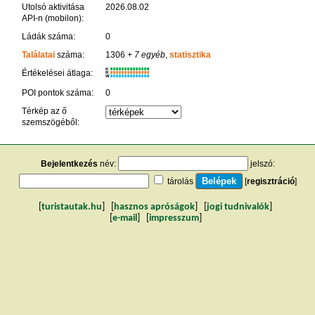
Utolsó aktivitása
2026.08.02
API-n (mobilon):
Ládák száma:
0
Találatai
száma:
1306
+ 7 egyéb
,
statisztika
K
Értékelései átlaga:
R
W
POI pontok száma:
0
Térkép az ő
szemszögéből:
Bejelentkezés
név:
jelszó:
tárolás
[
regisztráció
]
[
turistautak.hu
] [
hasznos apróságok
] [
jogi tudnivalók
]
[
e-mail
] [
impresszum
]