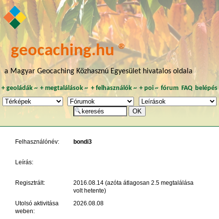
geocaching.hu ®
a Magyar Geocaching Közhasznú Egyesület hivatalos oldala
+
geoládák
~
+
megtalálások
~
+
felhasználók
~
+
poi
~
fórum
FAQ
belépés
Felhasználónév:
bondi3
Leírás:
Regisztrált:
2016.08.14 (azóta átlagosan 2.5 megtalálása
volt hetente)
Utolsó aktivitása
2026.08.08
weben: