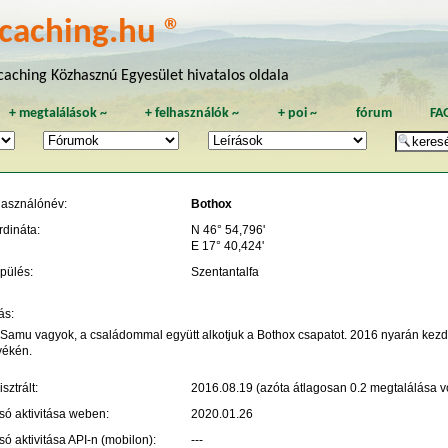
caching.hu ®
aching Közhasznú Egyesület hivatalos oldala
+
megtalálások
~
+
felhasználók
~
+
poi
~
fórum
FA
használónév:
Bothox
rdináta:
N 46° 54,796'
E 17° 40,424'
pülés:
Szentantalfa
ás:
 Samu vagyok, a családommal együtt alkotjuk a Bothox csapatot. 2016 nyarán kezdt
yékén.
sztrált:
2016.08.19 (azóta átlagosan 0.2 megtalálása vo
só aktivitása weben:
2020.01.26
só aktivitása API-n (mobilon):
---