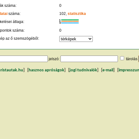
ák száma:
0
latai
száma:
102,
statisztika
K
kelései átlaga:
R
W
 pontok száma:
0
kép az ő szemszögéből:
jelszó:
tárolás
uristautak.hu
] [
hasznos apróságok
] [
jogi tudnivalók
] [
e-mail
] [
impresszu