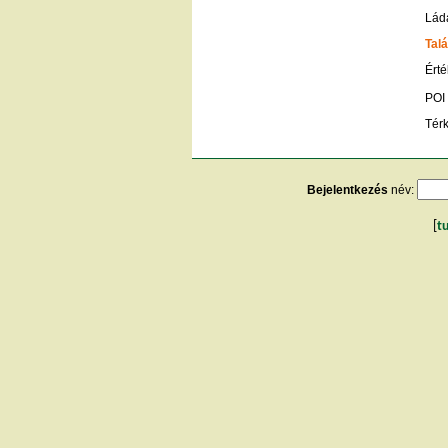
Lád
Talá
Érté
POI
Tér
Bejelentkezés
név:
[
t