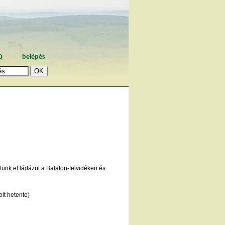
Q
belépés
ünk el ládázni a Balaton-felvidéken és
lt hetente)