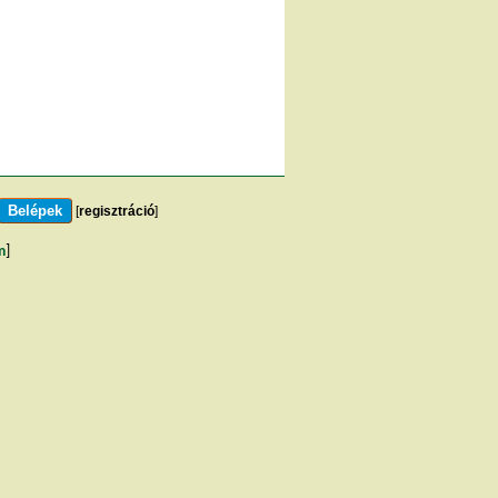
[
regisztráció
]
m
]