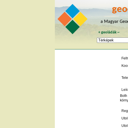
geo
a Magyar Geoc
+
geoládák
~
Fel
Koo
Tele
Leír
Both
körn
Regi
Utol
Utol