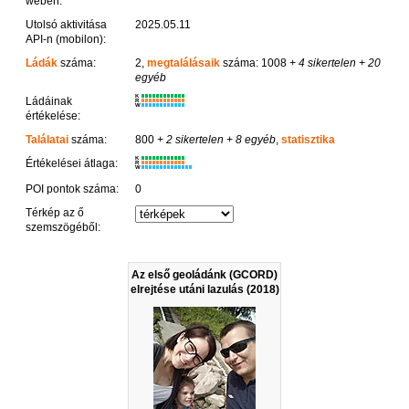
weben:
Utolsó aktivitása
2025.05.11
API-n (mobilon):
Ládák
száma:
2,
megtalálásaik
száma: 1008
+ 4 sikertelen
+ 20
egyéb
K
Ládáinak
R
W
értékelése:
Találatai
száma:
800
+ 2 sikertelen
+ 8 egyéb
,
statisztika
K
Értékelései átlaga:
R
W
POI pontok száma:
0
Térkép az ő
szemszögéből:
Az első geoládánk (GCORD)
elrejtése utáni lazulás (2018)