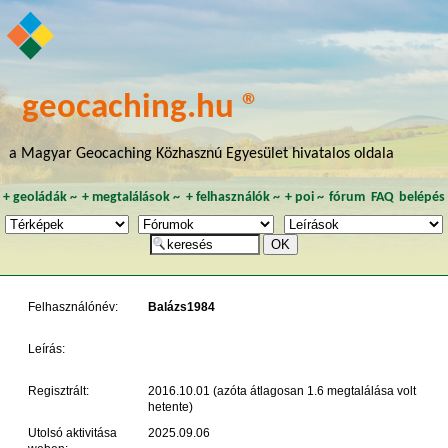
geocaching.hu ®
a Magyar Geocaching Közhasznú Egyesület hivatalos oldala
+
geoládák
~
+
megtalálások
~
+
felhasználók
~
+
poi
~
fórum
FAQ
belépés
Felhasználónév:
Balázs1984
Leírás:
Regisztrált:
2016.10.01 (azóta átlagosan 1.6 megtalálása volt
hetente)
Utolsó aktivitása
2025.09.06