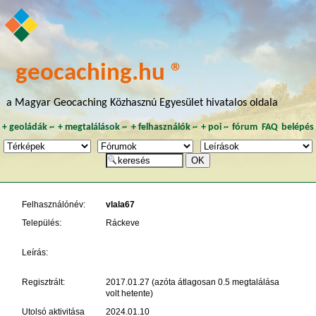
geocaching.hu ®
a Magyar Geocaching Közhasznú Egyesület hivatalos oldala
+
geoládák
~
+
megtalálások
~
+
felhasználók
~
+
poi
~
fórum
FAQ
belépés
Felhasználónév:
vlala67
Település:
Ráckeve
Leírás:
Regisztrált:
2017.01.27 (azóta átlagosan 0.5 megtalálása
volt hetente)
Utolsó aktivitása
2024.01.10