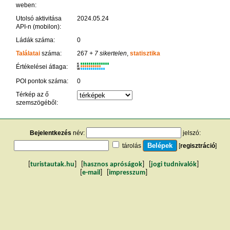
weben:
Utolsó aktivitása
2024.05.24
API-n (mobilon):
Ládák száma:
0
Találatai
száma:
267
+ 7 sikertelen
,
statisztika
K
Értékelései átlaga:
R
W
POI pontok száma:
0
Térkép az ő
szemszögéből:
Bejelentkezés
név:
jelszó:
tárolás
[
regisztráció
]
[
turistautak.hu
] [
hasznos apróságok
] [
jogi tudnivalók
]
[
e-mail
] [
impresszum
]