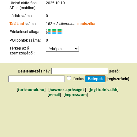
Utolsó aktivitása
2025.10.19
API-n (mobilon):
Ládák száma:
0
Találatai
száma:
162
+ 2 sikertelen
,
statisztika
K
Értékelései átlaga:
R
W
POI pontok száma:
0
Térkép az ő
szemszögéből:
Bejelentkezés
név:
jelszó:
tárolás
[
regisztráció
]
[
turistautak.hu
] [
hasznos apróságok
] [
jogi tudnivalók
]
[
e-mail
] [
impresszum
]