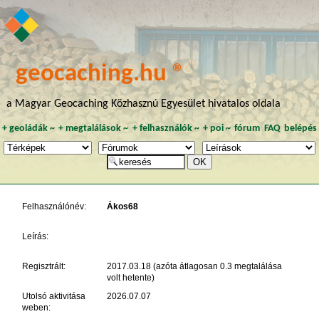
geocaching.hu ®
a Magyar Geocaching Közhasznú Egyesület hivatalos oldala
+
geoládák
~
+
megtalálások
~
+
felhasználók
~
+
poi
~
fórum
FAQ
belépés
Felhasználónév:
Ákos68
Leírás:
Regisztrált:
2017.03.18 (azóta átlagosan 0.3 megtalálása
volt hetente)
Utolsó aktivitása
2026.07.07
weben: