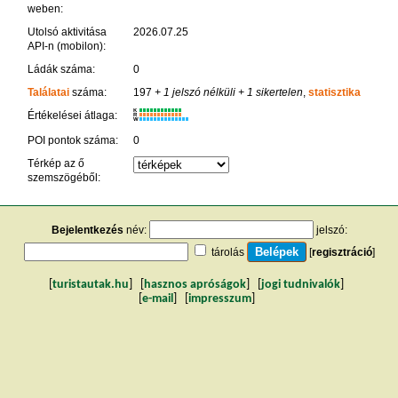
weben:
Utolsó aktivitása
2026.07.25
API-n (mobilon):
Ládák száma:
0
Találatai
száma:
197
+ 1 jelszó nélküli
+ 1 sikertelen
,
statisztika
K
Értékelései átlaga:
R
W
POI pontok száma:
0
Térkép az ő
szemszögéből:
Bejelentkezés
név:
jelszó:
tárolás
[
regisztráció
]
[
turistautak.hu
] [
hasznos apróságok
] [
jogi tudnivalók
]
[
e-mail
] [
impresszum
]