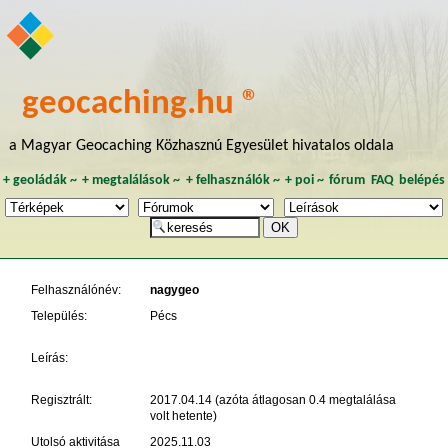
geocaching.hu ®
a Magyar Geocaching Közhasznú Egyesület hivatalos oldala
+
geoládák
~
+
megtalálások
~
+
felhasználók
~
+
poi
~
fórum
FAQ
belépés
Felhasználónév:
nagygeo
Település:
Pécs
Leírás:
Regisztrált:
2017.04.14 (azóta átlagosan 0.4 megtalálása
volt hetente)
Utolsó aktivitása
2025.11.03