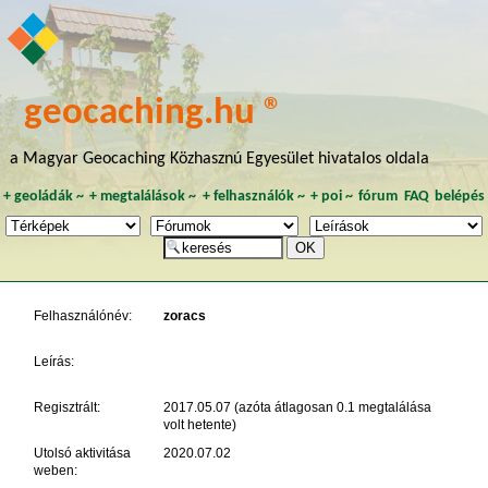
geocaching.hu ®
a Magyar Geocaching Közhasznú Egyesület hivatalos oldala
+
geoládák
~
+
megtalálások
~
+
felhasználók
~
+
poi
~
fórum
FAQ
belépés
Felhasználónév:
zoracs
Leírás:
Regisztrált:
2017.05.07 (azóta átlagosan 0.1 megtalálása
volt hetente)
Utolsó aktivitása
2020.07.02
weben: