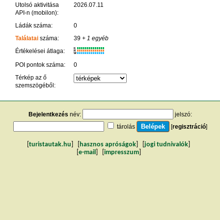
Utolsó aktivitása
2026.07.11
API-n (mobilon):
Ládák száma:
0
Találatai
száma:
39
+ 1 egyéb
K
Értékelései átlaga:
R
W
POI pontok száma:
0
Térkép az ő
szemszögéből:
Bejelentkezés
név:
jelszó:
tárolás
[
regisztráció
]
[
turistautak.hu
] [
hasznos apróságok
] [
jogi tudnivalók
]
[
e-mail
] [
impresszum
]