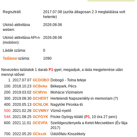
Regisztrált:
2017.07.08 (azóta átlagosan 2.3 megtalálása volt
hetente)
Utolsó aktivitása
2026.08.06
weben:
Utolsó aktivitása API-n
2026.08.06
(mobilon):
Ládák száma:
0
Találatai
száma:
1090
Nevezetes találatok 1 darab
P1
-gyel, megadjuk, a láda megjelenése után
mennyi idővel
1.
2017.07.07
GCDOBO
Dobogó - Tolna teteje
100.
2018.10.23
GCBeke
Békepark, Pécs
200.
2019.03.02
GCMVm
Mohácsi Vízimalom
300.
2019.08.30
GCHERT
Hertelendi Napszentély-in memoriam (?)
400.
2020.05.13
GCNLOK
Nagylóki Piroska-tó
500
.
2021.02.26
GCVMNY
Vízmű-nyelő
548
.
2021.08.25
GCFGYK
Fricke György kilátó (
P1
, 10 óra 27 perc)
600.
2021.11.01
GCEVFA
Szelídgesztenyefa a Kelet-Mecsekben (Év fája
2017)
700.
2022.05.20
GCkszk
Üdülőfalu Kisszékely