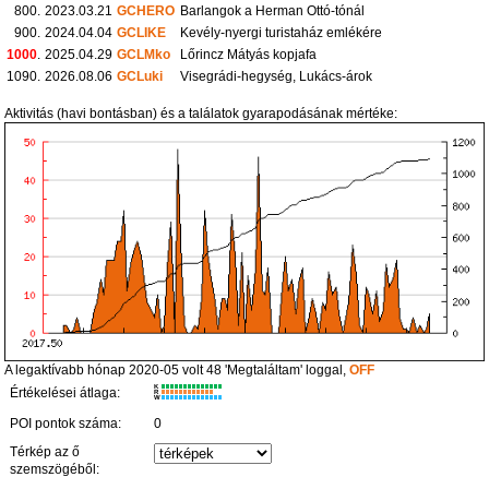
800.
2023.03.21
GCHERO
Barlangok a Herman Ottó-tónál
900.
2024.04.04
GCLIKE
Kevély-nyergi turistaház emlékére
1000
.
2025.04.29
GCLMko
Lőrincz Mátyás kopjafa
1090.
2026.08.06
GCLuki
Visegrádi-hegység, Lukács-árok
Aktivitás (havi bontásban) és a találatok gyarapodásának mértéke:
A legaktívabb hónap 2020-05 volt 48 'Megtaláltam' loggal,
OFF
K
Értékelései átlaga:
R
W
POI pontok száma:
0
Térkép az ő
szemszögéből: