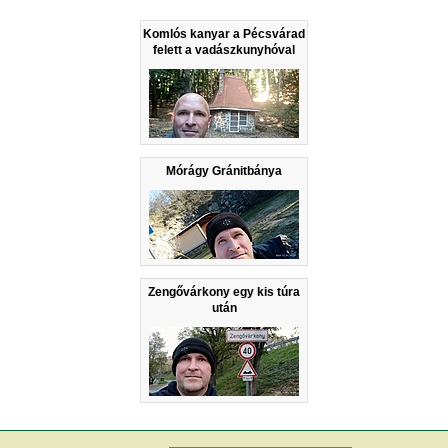
Komlós kanyar a Pécsvárad
felett a vadászkunyhóval
Mórágy Gránitbánya
Zengővárkony egy kis túra
után