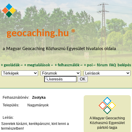
geocaching.hu ®
a Magyar Geocaching Közhasznú Egyesület hivatalos oldala
+
geoládák
~
+
megtalálások
~
+
felhasználók
~
+
poi
~
fórum
FAQ
belépés
Felhasználónév:
Zsotyka
Település:
Nagymányok
Leírás:
A Magyar Geocaching
Közhasznú Egyesület
Szeretek túrázni, kerékpározni, kint lenni a
pártoló tagja
természetben!