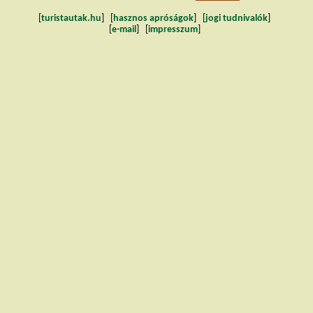
[
turistautak.hu
] [
hasznos apróságok
] [
jogi tudnivalók
]
[
e-mail
] [
impresszum
]