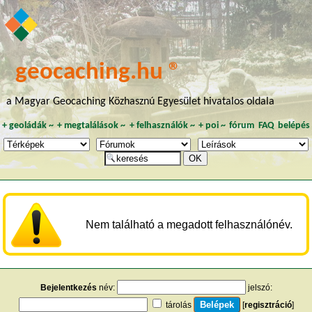
geocaching.hu ®
a Magyar Geocaching Közhasznú Egyesület hivatalos oldala
+
geoládák
~
+
megtalálások
~
+
felhasználók
~
+
poi
~
fórum
FAQ
belépés
Nem található a megadott felhasználónév.
Bejelentkezés
név:
jelszó:
tárolás
[
regisztráció
]