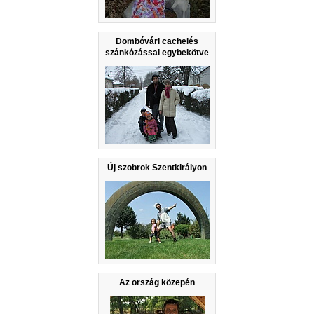
Dombóvári cachelés
szánkózással egybekötve
Új szobrok Szentkirályon
Az ország közepén