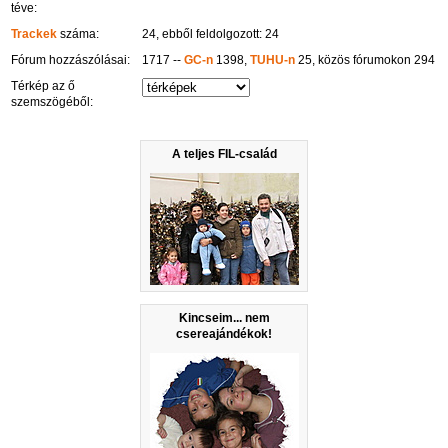
téve:
Trackek
száma:
24, ebből feldolgozott: 24
Fórum hozzászólásai:
1717 --
GC-n
1398,
TUHU-n
25, közös fórumokon 294
Térkép az ő
szemszögéből:
A teljes FIL-család
Kincseim... nem
csereajándékok!