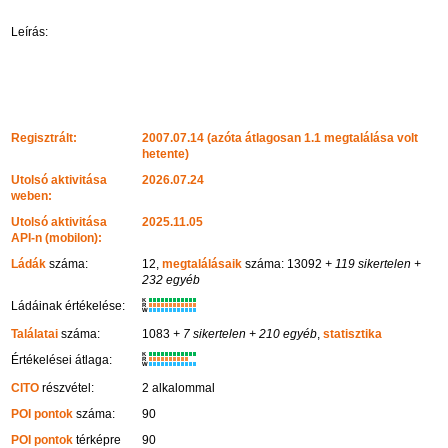
Leírás:
Regisztrált:
2007.07.14 (azóta átlagosan 1.1 megtalálása volt
hetente)
Utolsó aktivitása
2026.07.24
weben:
Utolsó aktivitása
2025.11.05
API-n (mobilon):
Ládák
száma:
12,
megtalálásaik
száma: 13092
+ 119 sikertelen
+
232 egyéb
K
Ládáinak értékelése:
R
W
Találatai
száma:
1083
+ 7 sikertelen
+ 210 egyéb
,
statisztika
K
Értékelései átlaga:
R
W
CITO
részvétel:
2 alkalommal
POI pontok
száma:
90
POI pontok
térképre
90