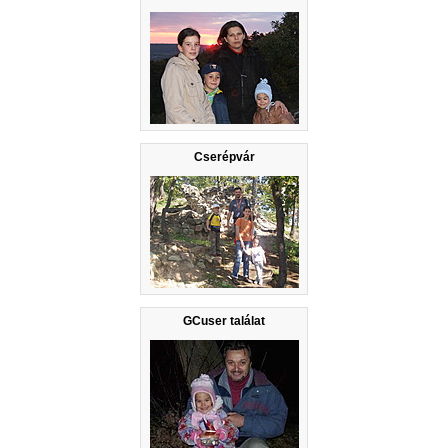
Cserépvár
GCuser találat