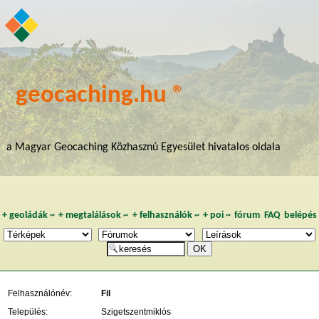
geocaching.hu ®
a Magyar Geocaching Közhasznú Egyesület hivatalos oldala
+
geoládák
~
+
megtalálások
~
+
felhasználók
~
+
poi
~
fórum
FAQ
belépés
Felhasználónév:
Fil
Település:
Szigetszentmiklós