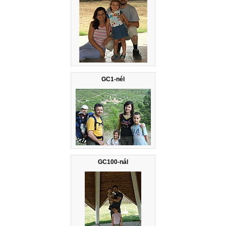
GC1-nél
GC100-nál