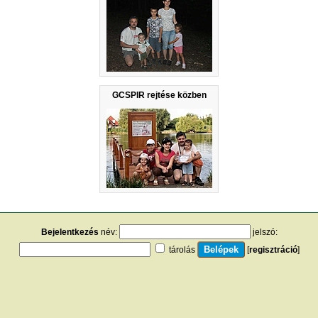
GCSPIR rejtése közben
Bejelentkezés
név:
jelszó:
tárolás
[
regisztráció
]
[
turistautak.hu
] [
hasznos apróságok
] [
jogi tudnivalók
]
[
e-mail
] [
impresszum
]