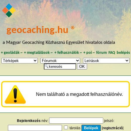
geocaching.hu ®
a Magyar Geocaching Közhasznú Egyesület hivatalos oldala
+
geoládák
~
+
megtalálások
~
+
felhasználók
~
+
poi
~
fórum
FAQ
belépés
Nem található a megadott felhasználónév.
Bejelentkezés
név:
jelszó:
tárolás
[
regisztráció
]