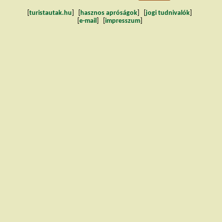
[
turistautak.hu
] [
hasznos apróságok
] [
jogi tudnivalók
]
[
e-mail
] [
impresszum
]