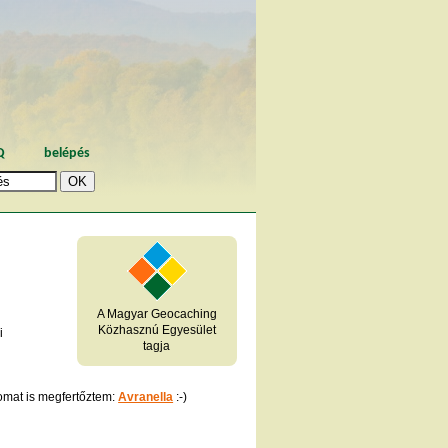
Q
belépés
A Magyar Geocaching
Közhasznú Egyesület
i
tagja
omat is megfertőztem:
Avranella
:-)