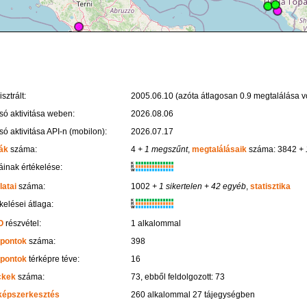
sztrált:
2005.06.10 (azóta átlagosan 0.9 megtalálása vo
só aktivitása weben:
2026.08.06
só aktivitása API-n (mobilon):
2026.07.17
ák
száma:
4
+ 1 megszűnt
,
megtalálásaik
száma: 3842
+ 
K
inak értékelése:
R
W
latai
száma:
1002
+ 1 sikertelen
+ 42 egyéb
,
statisztika
K
kelései átlaga:
R
W
O
részvétel:
1 alkalommal
 pontok
száma:
398
 pontok
térképre téve:
16
ckek
száma:
73, ebből feldolgozott: 73
képszerkesztés
260 alkalommal 27 tájegységben