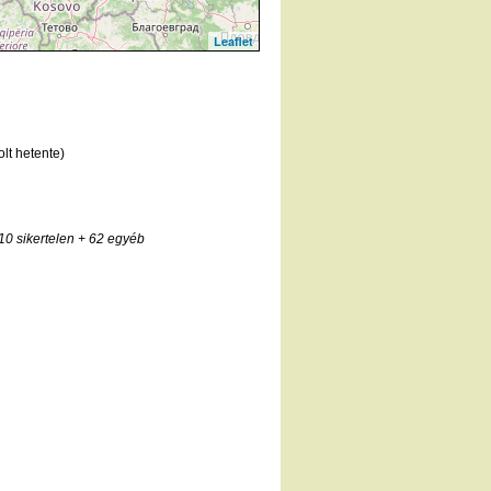
Leaflet
lt hetente)
10 sikertelen
+ 62 egyéb