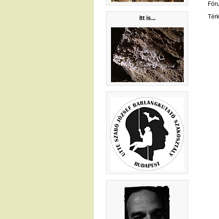
Fór
Tér
Itt is...