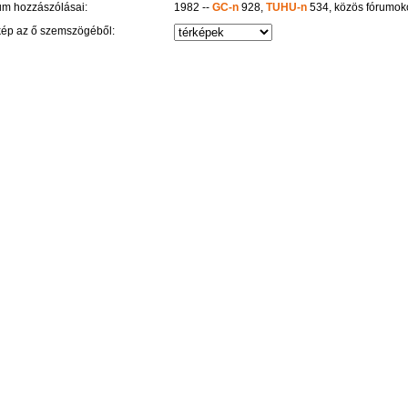
um hozzászólásai:
1982 --
GC-n
928,
TUHU-n
534, közös fórumok
kép az ő szemszögéből: