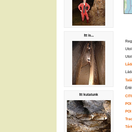
Itt is...
Regi
Utol
Utol
Lád
Ládá
Talá
Érté
Itt kutatunk
CIT
POI
POI
Tra
Tér