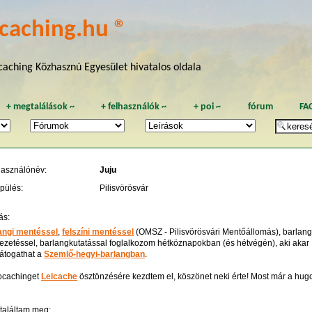
caching.hu ®
aching Közhasznú Egyesület hivatalos oldala
+
megtalálások
~
+
felhasználók
~
+
poi
~
fórum
FA
használónév:
Juju
pülés:
Pilisvörösvár
ás:
angi mentéssel
,
felszíni mentéssel
(OMSZ - Pilisvörösvári Mentőállomás), barlang
vezetéssel, barlangkutatással foglalkozom hétköznapokban (és hétvégén), aki akar
átogathat a
Szemlő-hegyi-barlangban
.
ocachinget
Lelcache
ösztönzésére kezdtem el, köszönet neki érte! Most már a hug
 találtam meg: