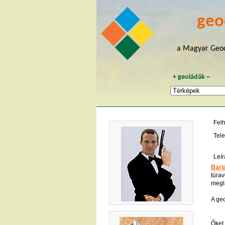
geo
a Magyar Geoc
+
geoládák
~
Fel
Tele
Leír
Barl
túra
megl
A ge
Őket