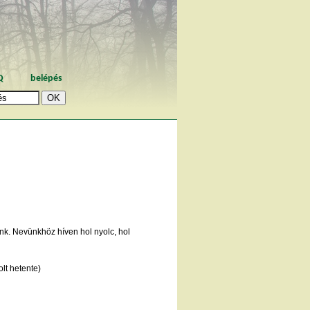
Q
belépés
unk. Nevünkhöz híven hol nyolc, hol
lt hetente)