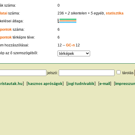
ák száma:
0
latai
száma:
236
+ 2 sikertelen
+ 5 egyéb
,
statisztika
K
kelései átlaga:
R
W
 pontok
száma:
6
 pontok
térképre téve:
6
um hozzászólásai:
12 --
GC-n
12
kép az ő szemszögéből:
jelszó:
tárolás
uristautak.hu
] [
hasznos apróságok
] [
jogi tudnivalók
] [
e-mail
] [
impresszu