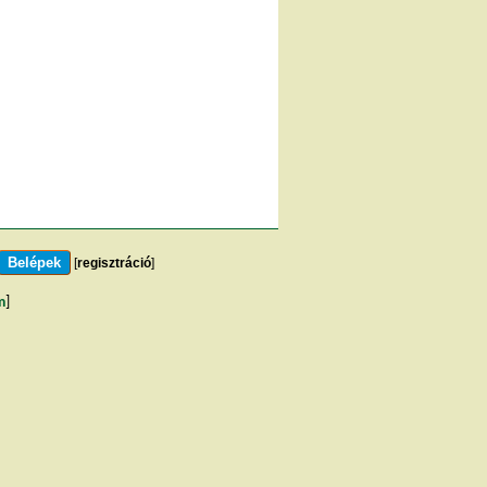
[
regisztráció
]
m
]