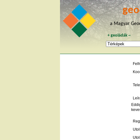
geo
a Magyar Geoc
+
geoládák
~
Fel
Koo
Tele
Leír
Eddig
keve
Regi
Utol
Utol