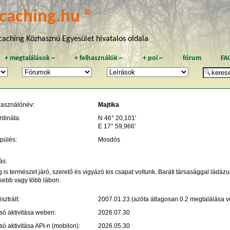
caching.hu ®
aching Közhasznú Egyesület hivatalos oldala
+
megtalálások
~
+
felhasználók
~
+
poi
~
fórum
FA
használónév:
Majtika
rdináta:
N 46° 20,101'
E 17° 59,966'
pülés:
Mosdós
ás:
 is természet járó, szerető és vigyázó kis csapat voltunk. Baráti társasággal ládáz
sebb vagy több lábon.
sztrált:
2007.01.23 (azóta átlagosan 0.2 megtalálása vo
só aktivitása weben:
2026.07.30
só aktivitása API-n (mobilon):
2026.05.30