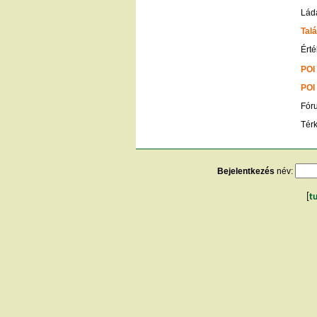
Lád
Talá
Érté
POI
POI
Fór
Tér
Bejelentkezés
név:
[
t