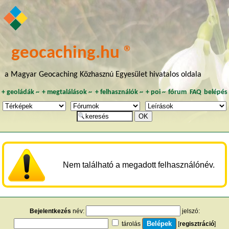
geocaching.hu ®
a Magyar Geocaching Közhasznú Egyesület hivatalos oldala
+
geoládák
~
+
megtalálások
~
+
felhasználók
~
+
poi
~
fórum
FAQ
belépés
Nem található a megadott felhasználónév.
Bejelentkezés
név:
jelszó:
tárolás
[
regisztráció
]