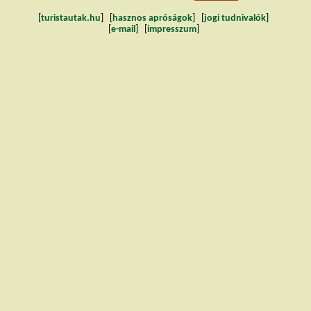
[
turistautak.hu
] [
hasznos apróságok
] [
jogi tudnivalók
]
[
e-mail
] [
impresszum
]