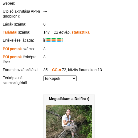
weben:
Utolsó aktivitása API-n
---
(mobilon):
Ládák száma:
0
Találatai
száma:
147
+ 12 egyéb
,
statisztika
K
Értékelései átlaga:
R
W
POI pontok
száma:
8
POI pontok
térképre
8
téve:
Fórum hozzászólásai:
85 --
GC-n
72, közös fórumokon 13
Térkép az ő
szemszögéből:
Megtaláltam a Delfint :)