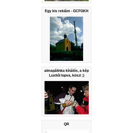
Egy kis reklám - GCFGKH
almapálinka kínálós, a kép
Luxitól lopva, köszi ;)
QR