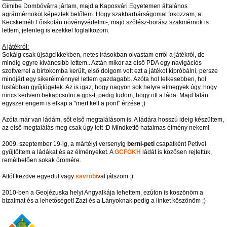
Gimibe Dombóvárra jártam, majd a Kaposvári Egyetemen általános
agrármérnököt képeztek belőlem. Hogy szakbarbárságomat fokozzam, a
Kecskeméti Főiskolán növényvédelmi-, majd szőlész-borász szakmérnök is
lettem, jelenleg is ezekkel foglalkozom.
A játékról:
Sokáig csak újságcikkekben, netes írásokban olvastam erről a játékról, de
mindig egyre kíváncsibb lettem.. Aztán mikor az első PDA egy navigációs
szoftverrel a birtokomba került, első dolgom volt ezt a játékot kipróbálni, persze
mindjárt egy sikerélménnyel lettem gazdagabb. Azóta hol lelkesebben, hol
lustábban gyűjtögetek. Az is igaz, hogy nagyon sok helyre elmegyek úgy, hogy
nincs kedvem bekapcsolni a gps-t, pedig tudom, hogy ott a láda. Majd talán
egyszer engem is elkap a "mert kell a pont" érzése ;)
Azóta már van ládám, sőt első megtalálásom is. A ládára hosszú ideig készültem,
az első megtalálás meg csak úgy lett :D Mindkettő hatalmas élmény nekem!
2009. szeptember 19-ig, a mártélyi versenyig
berni-peti
csapatként Petivel
gyűjtöttem a ládákat és az élményeket. A
GCFGKH
ládát is közösen rejtettük,
remélhetően sokak örömére.
Attól kezdve egyedül vagy
savrobi
val játszom :)
2010-ben a Geojézuska helyi Angyalkája lehettem, ezúton is köszönöm a
bizalmat és a lehetőséget! Zazi és a Lányoknak pedig a linket köszönöm ;)