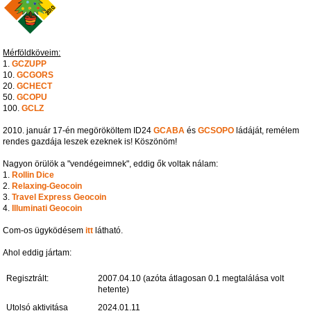
Mérföldköveim:
1.
GCZUPP
10.
GCGORS
20.
GCHECT
50.
GCOPU
100.
GCLZ
2010. január 17-én megörököltem ID24
GCABA
és
GCSOPO
ládáját, remélem
rendes gazdája leszek ezeknek is! Köszönöm!
Nagyon örülök a "vendégeimnek", eddig ők voltak nálam:
1.
Rollin Dice
2.
Relaxing-Geocoin
3.
Travel Express Geocoin
4.
Illuminati Geocoin
Com-os ügyködésem
itt
látható.
Ahol eddig jártam:
Regisztrált:
2007.04.10 (azóta átlagosan 0.1 megtalálása volt
hetente)
Utolsó aktivitása
2024.01.11