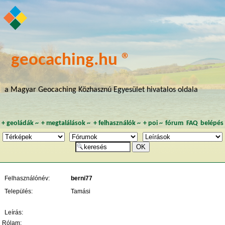
geocaching.hu ®
a Magyar Geocaching Közhasznú Egyesület hivatalos oldala
+
geoládák
~
+
megtalálások
~
+
felhasználók
~
+
poi
~
fórum
FAQ
belépés
Felhasználónév:
berni77
Település:
Tamási
Leírás:
Rólam: