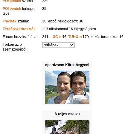
POI pontok
száma:
239
POI pontok
térképre
25
téve:
Trackek
száma:
36, ebből feldolgozott: 36
Térképszerkesztés
113 alkalommal 16 tájegységben
Fórum hozzászólásai:
241 --
GC-n
46,
TUHU-n
179, közös fórumokon 16
Térkép az ő
szemszögéből:
eperdzsem Köröshegynél
A teljes csapat