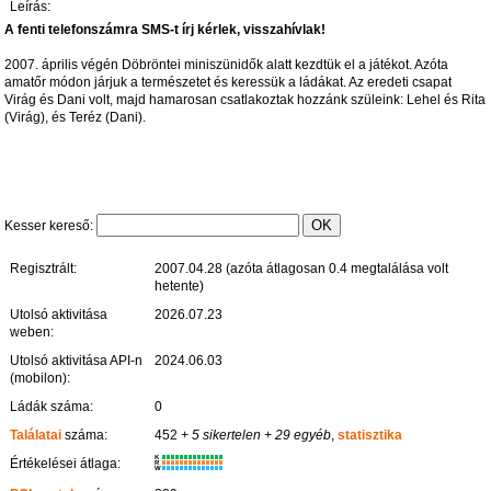
Leírás:
A fenti telefonszámra SMS-t írj kérlek, visszahívlak!
2007. április végén Döbröntei miniszünidők alatt kezdtük el a játékot. Azóta
amatőr módon járjuk a természetet és keressük a ládákat. Az eredeti csapat
Virág és Dani volt, majd hamarosan csatlakoztak hozzánk szüleink: Lehel és Rita
(Virág), és Teréz (Dani).
Kesser kereső:
Regisztrált:
2007.04.28 (azóta átlagosan 0.4 megtalálása volt
hetente)
Utolsó aktivitása
2026.07.23
weben:
Utolsó aktivitása API-n
2024.06.03
(mobilon):
Ládák száma:
0
Találatai
száma:
452
+ 5 sikertelen
+ 29 egyéb
,
statisztika
K
Értékelései átlaga:
R
W