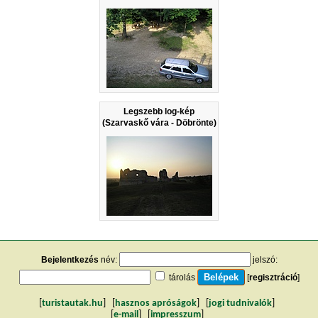
Legszebb log-kép
(Szarvaskő vára - Döbrönte)
Bejelentkezés
név:
jelszó:
tárolás
[
regisztráció
]
[
turistautak.hu
] [
hasznos apróságok
] [
jogi tudnivalók
]
[
e-mail
] [
impresszum
]