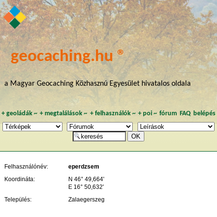
geocaching.hu ®
a Magyar Geocaching Közhasznú Egyesület hivatalos oldala
+
geoládák
~
+
megtalálások
~
+
felhasználók
~
+
poi
~
fórum
FAQ
belépés
Felhasználónév:
eperdzsem
Koordináta:
N 46° 49,664'
E 16° 50,632'
Település:
Zalaegerszeg