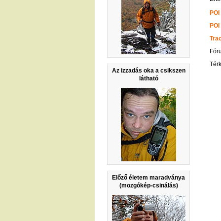
POI
POI
Tra
Fór
Tér
Az izzadás oka a csikszen
látható
Előző életem maradványa
(mozgókép-csinálás)