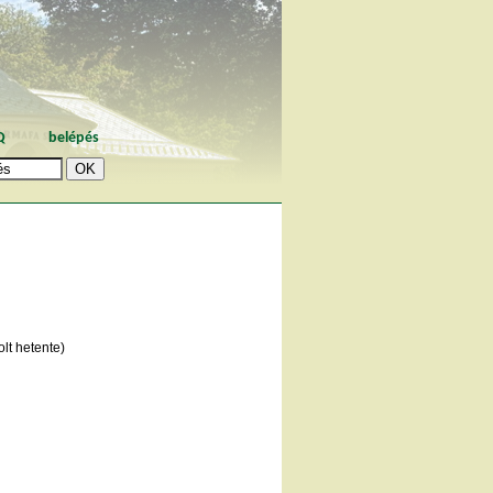
Q
belépés
lt hetente)