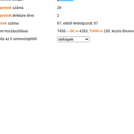
W
 pontok
száma:
28
 pontok
térképre téve:
2
ckek
száma:
67, ebből feldolgozott: 67
um hozzászólásai:
7458 --
GC-n
4283,
TUHU-n
100, közös fórum
kép az ő szemszögéből: