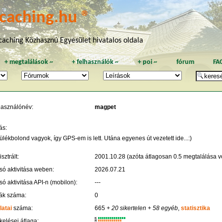
caching.hu ®
aching Közhasznú Egyesület hivatalos oldala
+
megtalálások
~
+
felhasználók
~
+
poi
~
fórum
FA
használónév:
magpet
ás:
lékbolond vagyok, így GPS-em is lett. Utána egyenes út vezetett ide...:)
sztrált:
2001.10.28 (azóta átlagosan 0.5 megtalálása vo
só aktivitása weben:
2026.07.21
só aktivitása API-n (mobilon):
---
ák száma:
0
latai
száma:
665
+ 20 sikertelen
+ 58 egyéb
,
statisztika
K
kelései átlaga:
R