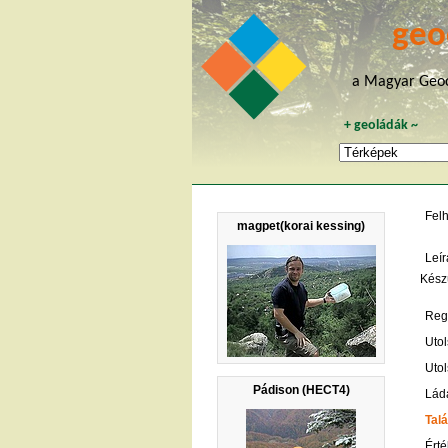
geo
a Magyar Geoc
+
geoládák
~
Fel
magpet(korai kessing)
Leír
Készü
Regi
Utol
Utol
Pádison (HECT4)
Lád
Talá
Érté