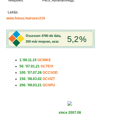
Település:
Pécs, Ábrahámhegy,
Leírás:
www.fotozz.hu/rover216
1.'06.11.15
GCNIKE
50. '07.01.21
GCTEVI
100. '07.07.26
GCCSOD
150. '08.03.02
GCVIZT
200. '09.03.21
GCHPU
since 2007.06