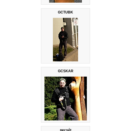
GCTUBK
GCSKAR
pecsét