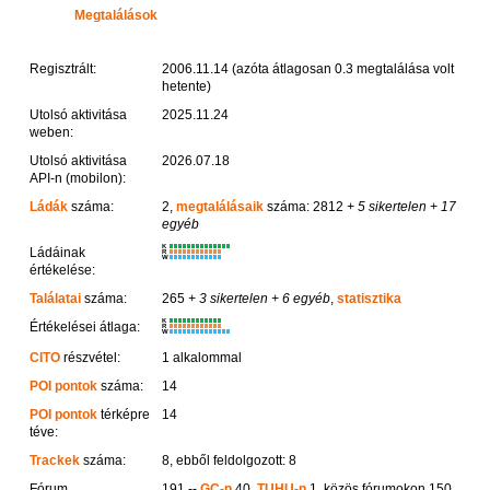
Megtalálások
Regisztrált:
2006.11.14 (azóta átlagosan 0.3 megtalálása volt
hetente)
Utolsó aktivitása
2025.11.24
weben:
Utolsó aktivitása
2026.07.18
API-n (mobilon):
Ládák
száma:
2,
megtalálásaik
száma: 2812
+ 5 sikertelen
+ 17
egyéb
K
Ládáinak
R
W
értékelése:
Találatai
száma:
265
+ 3 sikertelen
+ 6 egyéb
,
statisztika
K
Értékelései átlaga:
R
W
CITO
részvétel:
1 alkalommal
POI pontok
száma:
14
POI pontok
térképre
14
téve:
Trackek
száma:
8, ebből feldolgozott: 8
Fórum
191 --
GC-n
40,
TUHU-n
1, közös fórumokon 150