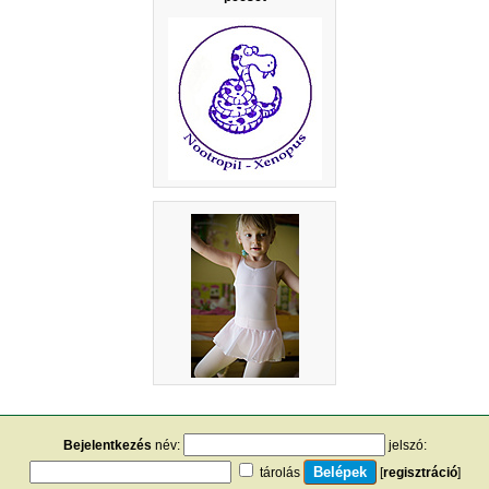
Bejelentkezés
név:
jelszó:
tárolás
[
regisztráció
]