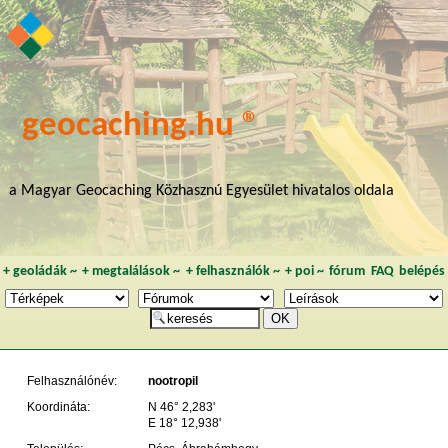
geocaching.hu ®
a Magyar Geocaching Közhasznú Egyesület hivatalos oldala
+
geoládák
~
+
megtalálások
~
+
felhasználók
~
+
poi
~
fórum
FAQ
belépés
Felhasználónév:
nootropil
Koordináta:
N 46° 2,283'
E 18° 12,938'