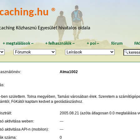
caching.hu ®
aching Közhasznú Egyesület hivatalos oldala
+
megtalálások
~
+
felhasználók
~
+
poi
~
fórum
FA
használónév:
Alma1002
ás:
-ben születtem. Tolna megyében, Tamási városában élek. Szeretem a számítógépes
ámtól, FóKától kaptam kedvet a geoládászáshoz.
sztrált:
2005.08.21 (azóta átlagosan 0.0 megtalálása vo
só aktivitása weben:
---
só aktivitása API-n (mobilon):
---
ák száma:
0