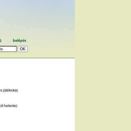
Q
belépés
 játékokat.
lt hetente)