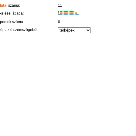
latai
száma:
11
K
kelései átlaga:
R
W
 pontok száma:
0
kép az ő szemszögéből: