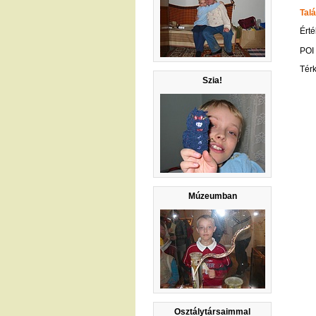
Talá
Érté
POI
Tér
Szia!
Múzeumban
Osztálytársaimmal