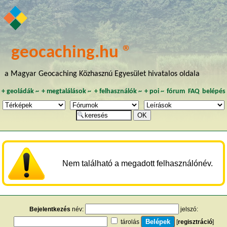
geocaching.hu ®
a Magyar Geocaching Közhasznú Egyesület hivatalos oldala
+
geoládák
~
+
megtalálások
~
+
felhasználók
~
+
poi
~
fórum
FAQ
belépés
Nem található a megadott felhasználónév.
Bejelentkezés
név:
jelszó:
tárolás
[
regisztráció
]