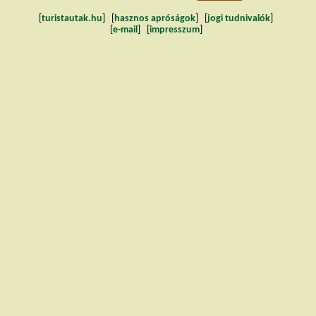
[
turistautak.hu
] [
hasznos apróságok
] [
jogi tudnivalók
]
[
e-mail
] [
impresszum
]