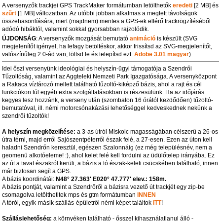
A versenyzők trackjei GPS TrackMaker formátumban letölthetők
eredeti
[2 MB] és
szűrt
[1 MB] változatban. Az utóbbi jobban alkalmas a megtett távolságok
összehasonlíására, mert (majdnem) mentes a GPS-ek eltérő trackrögzítéséből
adódó hibáktól, valamint sokkal gyorsabban rajzolódik.
ÚJDONSÁG
: A versenyzők mozgását bemutató
animáció
is készült (SVG
megjelenítőt igényel, ha lefagy betöltéskor, akkor frissítsd az SVG-megjelenítőt,
valószínűleg 2.0-ád van, töltsd le és telepítsd ezt:
Adobe 3.01 magyar
).
Idei őszi versenyünk ideológiai és helyszín-ügyi támogatója a Szendrői
Tűzoltóság, valamint az Aggteleki Nemzeti Park Igazgatósága. A versenyközpont
a Rakaca víztározó mellett található tűzoltó-kiképző bázis, ahol a rajt és cél
funkciókon túl egyéb extra szolgáltatásokban is részesülünk. Ha az időjárás
kegyes lesz hozzánk, a verseny után (szombaton 16 órától kezdődően) tűzoltó-
bemutatóval, ill. némi motorcsónakázási lehetőséggel kedveskednek nekünk a
szendrői tűzoltók!
A helyszín megközelítése:
a 3-as útról Miskolc magasságában célszerű a 26-os
útra térni, majd erről Sajószentpéterről észak felé, a 27-esen. Ezen az úton kell
haladni Szendrőn keresztül, egészen Szalonnáig (ez még településnév, nem a
geomenü alkotóeleme! :), ahol kelet felé kell fordulni az üdülőtelep irányába. Ez
az út a tavat északról kerüli, a bázis a tó észak-keleti csücskében található, innen
már biztosan segít a GPS.
A bázis koordinátái:
N48° 27.363' E020° 47.777' elev.: 158m.
A bázis pontját, valamint a Szendrőről a bázisra vezető út trackjét egy zip-be
csomagolva letölthetitek mps és gtm formátumban
INNEN
A tóról, egyik-másik szállás-épületről némi képet találtok
ITT
!
Szálláslehetőség:
a környéken található - ősszel kihasználatlanul álló -