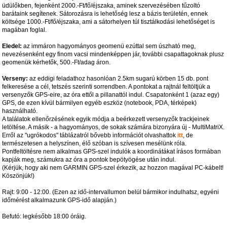
üdülőkben, fejenként 2000.-Ft/fő/éjszaka, aminek szervezésében tűzoltó
barátaink segítenek. Sátorozásra is lehetőség lesz a bázis területén, ennek
költsége 1000.-Ft/fő/éjszaka, ami a sátorhelyen túl tisztálkodási lehetőséget is
magában foglal.
Eledel:
az immáron hagyományos geomenü ezúttal sem úszható meg,
nevezésenként egy finom vacsi mindenképpen jár, további csapattagoknak plusz
geomenük kérhetők, 500.-Ft/adag áron.
Verseny:
az eddigi feladathoz hasonlóan 2.5km sugarú körben 15 db. pont
felkeresése a cél, tetszés szerinti sorrendben. A pontokat a rajtnál feltöltjük a
versenyzők GPS-eire, az óra ettől a pillanattól indul. Csapatonként 1 (azaz egy)
GPS, de ezen kívül bármilyen egyéb eszköz (notebook, PDA, térképek)
használható.
A találatok ellenőrzésének egyik módja a beérkezett versenyzők trackjeinek
letöltése. A másik - a hagyományos, de sokak számára bizonyára új - MultiMatriX.
Erről az "ugrókodos" táblázatról bővebb információt olvashattok
itt
, de
természetesen a helyszínen, élő szóban is szívesen mesélünk róla.
Pontfeltöltésre nem alkalmas GPS-szel indulók a koordinátákat írásos formában
kapják meg, számukra az óra a pontok bepötyögése után indul.
(Kérjük, hogy aki nem GARMIN GPS-szel érkezik, az hozzon magával PC-kábelt!
Köszönjük!)
Rajt: 9:00 - 12:00. (Ezen az idő-intervallumon belül bármikor indulhatsz, egyéni
időmérést alkalmazunk GPS-idő alapján.)
Befutó: legkésőbb 18:00 óráig.