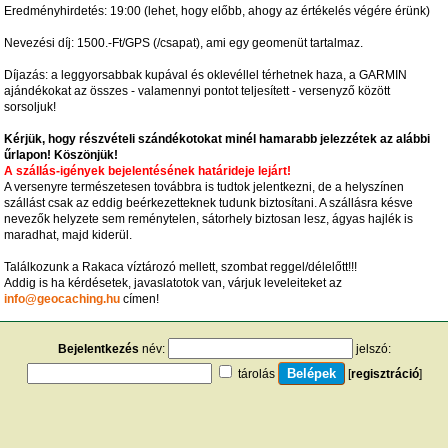
Eredményhirdetés: 19:00 (lehet, hogy előbb, ahogy az értékelés végére érünk)
Nevezési díj: 1500.-Ft/GPS (/csapat), ami egy geomenüt tartalmaz.
Díjazás: a leggyorsabbak kupával és oklevéllel térhetnek haza, a GARMIN
ajándékokat az összes - valamennyi pontot teljesített - versenyző között
sorsoljuk!
Kérjük, hogy részvételi szándékotokat minél hamarabb jelezzétek az alábbi
űrlapon! Köszönjük!
A szállás-igények bejelentésének határideje lejárt!
A versenyre természetesen továbbra is tudtok jelentkezni, de a helyszínen
szállást csak az eddig beérkezetteknek tudunk biztosítani. A szállásra késve
nevezők helyzete sem reménytelen, sátorhely biztosan lesz, ágyas hajlék is
maradhat, majd kiderül.
Találkozunk a Rakaca víztározó mellett, szombat reggel/délelőtt!!!
Addig is ha kérdésetek, javaslatotok van, várjuk leveleiteket az
info@geocaching.hu
címen!
Bejelentkezés
név:
jelszó:
tárolás
[
regisztráció
]
[
turistautak.hu
] [
hasznos apróságok
] [
jogi tudnivalók
]
[
e-mail
] [
impresszum
]