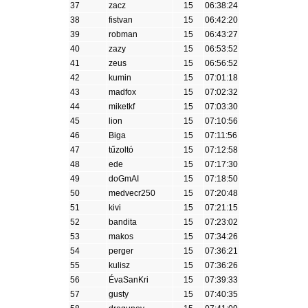
37
zacz
15
06:38:24
38
fistvan
15
06:42:20
39
robman
15
06:43:27
40
zazy
15
06:53:52
41
zeus
15
06:56:52
42
kumin
15
07:01:18
43
madfox
15
07:02:32
44
miketkf
15
07:03:30
45
lion
15
07:10:56
46
Biga
15
07:11:56
47
tűzoltó
15
07:12:58
48
ede
15
07:17:30
49
doGmAI
15
07:18:50
50
medvecr250
15
07:20:48
51
kivi
15
07:21:15
52
bandita
15
07:23:02
53
makos
15
07:34:26
54
perger
15
07:36:21
55
kulisz
15
07:36:26
56
ÉvaSanKri
15
07:39:33
57
gusty
15
07:40:35