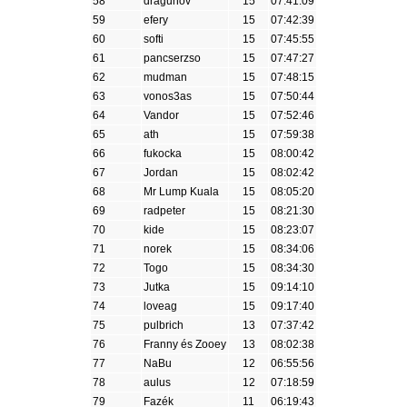
58
dragunov
15
07:41:09
59
efery
15
07:42:39
60
softi
15
07:45:55
61
pancserzso
15
07:47:27
62
mudman
15
07:48:15
63
vonos3as
15
07:50:44
64
Vandor
15
07:52:46
65
ath
15
07:59:38
66
fukocka
15
08:00:42
67
Jordan
15
08:02:42
68
Mr Lump Kuala
15
08:05:20
69
radpeter
15
08:21:30
70
kide
15
08:23:07
71
norek
15
08:34:06
72
Togo
15
08:34:30
73
Jutka
15
09:14:10
74
loveag
15
09:17:40
75
pulbrich
13
07:37:42
76
Franny és Zooey
13
08:02:38
77
NaBu
12
06:55:56
78
aulus
12
07:18:59
79
Fazék
11
06:19:43