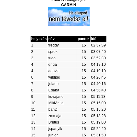
GARMIN
helyezés
név
pontok
idő
1
freddy
15
02:37:59
2
sprok
15
03:07:40
3
tudo
15
03:52:30
4
griga
15
04:19:10
4
adavid
15
04:19:10
6
wildpig
15
04:26:45
7
jelado
15
04:40:16
8
Csaba
15
04:56:40
9
kovajano
15
05:11:13
10
MikiAnita
15
05:15:00
11
banD
15
05:15:20
12
zmmaja
15
05:18:28
13
Brutus
15
05:19:00
14
jspanyik
15
05:24:20
15
junior
15
05:31:50