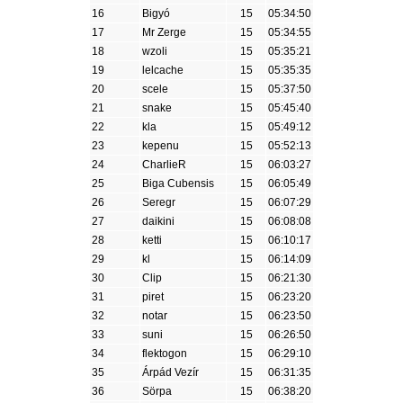
16
Bigyó
15
05:34:50
17
Mr Zerge
15
05:34:55
18
wzoli
15
05:35:21
19
lelcache
15
05:35:35
20
scele
15
05:37:50
21
snake
15
05:45:40
22
kla
15
05:49:12
23
kepenu
15
05:52:13
24
CharlieR
15
06:03:27
25
Biga Cubensis
15
06:05:49
26
Seregr
15
06:07:29
27
daikini
15
06:08:08
28
ketti
15
06:10:17
29
kl
15
06:14:09
30
Clip
15
06:21:30
31
piret
15
06:23:20
32
notar
15
06:23:50
33
suni
15
06:26:50
34
flektogon
15
06:29:10
35
Árpád Vezír
15
06:31:35
36
Sörpa
15
06:38:20