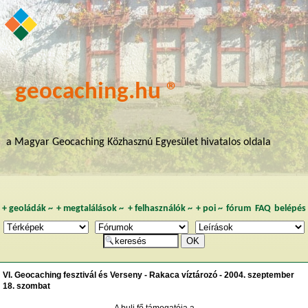
geocaching.hu ®
a Magyar Geocaching Közhasznú Egyesület hivatalos oldala
+
geoládák
~
+
megtalálások
~
+
felhasználók
~
+
poi
~
fórum
FAQ
belépés
VI. Geocaching fesztivál és Verseny - Rakaca víztározó - 2004. szeptember
18. szombat
A buli fő támogatója a