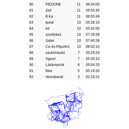
80
PIEDONE
11
06:34:00
81
Zed
11
06:55:45
82
B.Ka
11
06:55:46
83
kpisti
10
05:28:10
84
bd
10
05:42:00
85
szoritokez
10
07:39:38
86
Gabe
10
07:40:38
87
Cic és Pityulínó
10
08:02:10
88
sackómackó
7
05:29:29
89
Vgyuri
7
05:30:10
90
Ládamanók
6
05:04:25
91
flala
5
05:19:30
92
Veresbandi
3
02:18:31