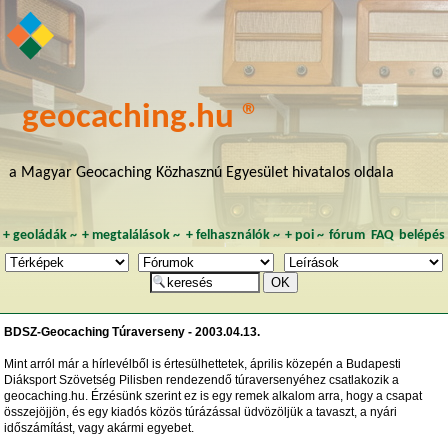
geocaching.hu ®
a Magyar Geocaching Közhasznú Egyesület hivatalos oldala
+
geoládák
~
+
megtalálások
~
+
felhasználók
~
+
poi
~
fórum
FAQ
belépés
BDSZ-Geocaching Túraverseny - 2003.04.13.
Mint arról már a hírlevélből is értesülhettetek, április közepén a Budapesti
Diáksport Szövetség Pilisben rendezendő túraversenyéhez csatlakozik a
geocaching.hu. Érzésünk szerint ez is egy remek alkalom arra, hogy a csapat
összejöjjön, és egy kiadós közös túrázással üdvözöljük a tavaszt, a nyári
időszámítást, vagy akármi egyebet.