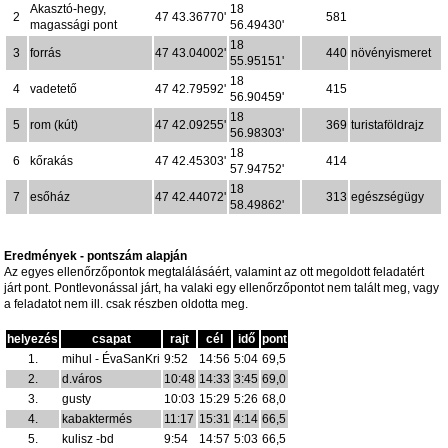
Akasztó-hegy,
18
2
47 43.36770'
581
magassági pont
56.49430'
18
3
forrás
47 43.04002'
440
növényismeret
55.95151'
18
4
vadetető
47 42.79592'
415
56.90459'
18
5
rom (kút)
47 42.09255'
369
turistaföldrajz
56.98303'
18
6
kőrakás
47 42.45303'
414
57.94752'
18
7
esőház
47 42.44072'
313
egészségügy
58.49862'
Eredmények - pontszám alapján
Az egyes ellenőrzőpontok megtalálásáért, valamint az ott megoldott feladatért
járt pont. Pontlevonással járt, ha valaki egy ellenőrzőpontot nem talált meg, vagy
a feladatot nem ill. csak részben oldotta meg.
helyezés
csapat
rajt
cél
idő
pont
1.
mihul - ÉvaSanKri
9:52
14:56
5:04
69,5
2.
d.város
10:48
14:33
3:45
69,0
3.
gusty
10:03
15:29
5:26
68,0
4.
kabaktermés
11:17
15:31
4:14
66,5
5.
kulisz -bd
9:54
14:57
5:03
66,5