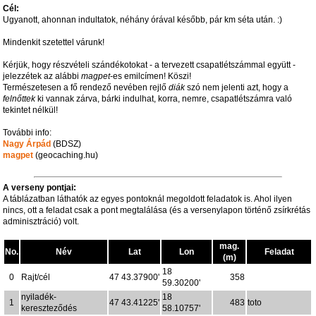
Cél:
Ugyanott, ahonnan indultatok, néhány órával később, pár km séta után. :)
Mindenkit szetettel várunk!
Kérjük, hogy részvételi szándékotokat - a tervezett csapatlétszámmal együtt -
jelezzétek az alábbi
magpet
-es emilcímen! Köszi!
Természetesen a fő rendező nevében rejlő
diák
szó nem jelenti azt, hogy a
felnőttek
ki vannak zárva, bárki indulhat, korra, nemre, csapatlétszámra való
tekintet nélkül!
További info:
Nagy Árpád
(BDSZ)
magpet
(geocaching.hu)
A verseny pontjai:
A táblázatban láthatók az egyes pontoknál megoldott feladatok is. Ahol ilyen
nincs, ott a feladat csak a pont megtalálása (és a versenylapon történő zsírkrétás
adminisztráció) volt.
mag.
No.
Név
Lat
Lon
Feladat
(m)
18
0
Rajt/cél
47 43.37900'
358
59.30200'
nyiladék-
18
1
47 43.41225'
483
toto
kereszteződés
58.10757'