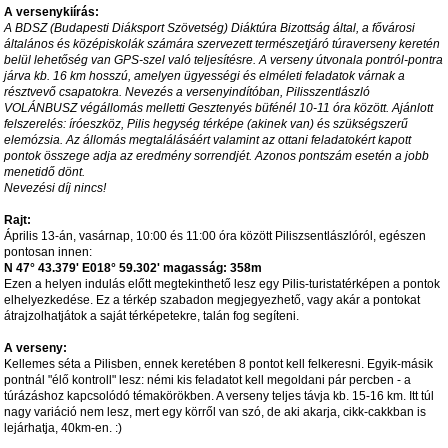
A versenykiírás:
A BDSZ (Budapesti Diáksport Szövetség) Diáktúra Bizottság által, a fővárosi
általános és középiskolák számára szervezett természetjáró túraverseny keretén
belül lehetőség van GPS-szel való teljesítésre. A verseny útvonala pontról-pontra
járva kb. 16 km hosszú, amelyen ügyességi és elméleti feladatok várnak a
résztvevő csapatokra. Nevezés a versenyindítóban, Pilisszentlászló
VOLÁNBUSZ végállomás melletti Gesztenyés büfénél 10-11 óra között. Ajánlott
felszerelés: íróeszköz, Pilis hegység térképe (akinek van) és szükségszerű
elemózsia. Az állomás megtalálásáért valamint az ottani feladatokért kapott
pontok összege adja az eredmény sorrendjét. Azonos pontszám esetén a jobb
menetidő dönt.
Nevezési díj nincs!
Rajt:
Április 13-án, vasárnap, 10:00 és 11:00 óra között Piliszsentlászlóról, egészen
pontosan innen:
N 47° 43.379' E018° 59.302' magasság: 358m
Ezen a helyen indulás előtt megtekinthető lesz egy Pilis-turistatérképen a pontok
elhelyezkedése. Ez a térkép szabadon megjegyezhető, vagy akár a pontokat
átrajzolhatjátok a saját térképetekre, talán fog segíteni.
A verseny:
Kellemes séta a Pilisben, ennek keretében 8 pontot kell felkeresni. Egyik-másik
pontnál "élő kontroll" lesz: némi kis feladatot kell megoldani pár percben - a
túrázáshoz kapcsolódó témakörökben. A verseny teljes távja kb. 15-16 km. Itt túl
nagy variáció nem lesz, mert egy körről van szó, de aki akarja, cikk-cakkban is
lejárhatja, 40km-en. :)