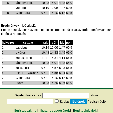
6.
lánglovagok
10:23
15:01
4:38
65,0
7.
vabubus
10:19
12:06
1:47
60,5
8.
CsigaBiga
9:58
15:10
5:12
59,5
Eredmények - idő alapján
Ebben a táblázatban az elért pontoktól függetlenül, csak az időeredmény alapján
történt a rendezés.
helyezés
csapat
rajt
cél
idő
pont
1.
vabubus
10:19
12:06
1:47
60,5
2.
d.város
10:48
14:33
3:45
69,0
3.
kabaktermés
11:17
15:31
4:14
66,5
4.
lánglovagok
10:23
15:01
4:38
65,0
5.
kulisz -bd
9:54
14:57
5:03
66,5
6.
mihul - ÉvaSanKri
9:52
14:56
5:04
69,5
7.
CsigaBiga
9:58
15:10
5:12
59,5
8.
gusty
10:03
15:29
5:26
68,0
Bejelentkezés
név:
jelszó:
tárolás
[
regisztráció
]
[
turistautak.hu
] [
hasznos apróságok
] [
jogi tudnivalók
]