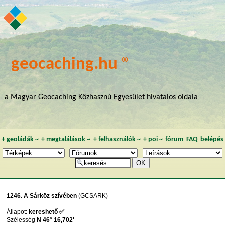
geocaching.hu ®
a Magyar Geocaching Közhasznú Egyesület hivatalos oldala
+
geoládák
~
+
megtalálások
~
+
felhasználók
~
+
poi
~
fórum
FAQ
belépés
1246. A Sárköz szívében
(GCSARK)
Állapot:
kereshető ✅
Szélesség
N 46° 16,702'