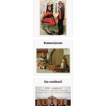
Babamúzeum
Ete emlékmű