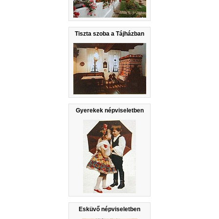
Tiszta szoba a Tájházban
Gyerekek népviseletben
Esküvő népviseletben