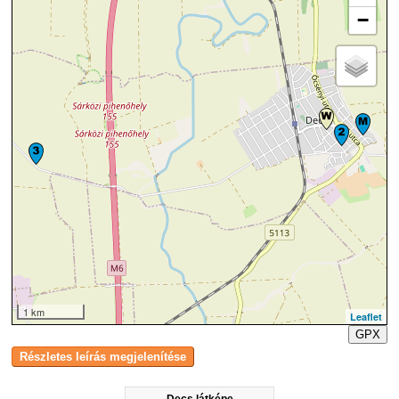
−
1 km
Leaflet
GPX