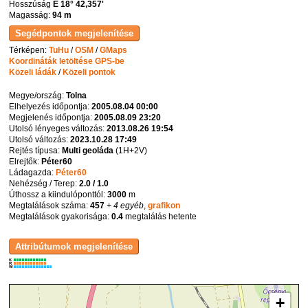
Hosszúság
E 18° 42,357'
Magasság:
94 m
Térképen:
TuHu
/
OSM
/
GMaps
Koordináták letöltése GPS-be
Közeli ládák
/
Közeli pontok
Megye/ország:
Tolna
Elhelyezés időpontja:
2005.08.04 00:00
Megjelenés időpontja:
2005.08.09 23:20
Utolsó lényeges változás:
2013.08.26 19:54
Utolsó változás:
2023.10.28 17:49
Rejtés típusa:
Multi geoláda
(
1H+2V
)
Elrejtők:
Péter60
Ládagazda:
Péter60
Nehézség / Terep:
2.0 / 1.0
Úthossz a kiindulóponttól:
3000
m
Megtalálások száma:
457
+ 4 egyéb
,
grafikon
Megtalálások gyakorisága:
0.4
megtalálás hetente
K
R
W
+