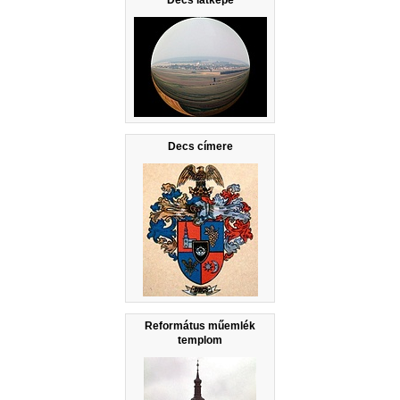
Decs látképe
Decs címere
Református műemlék
templom