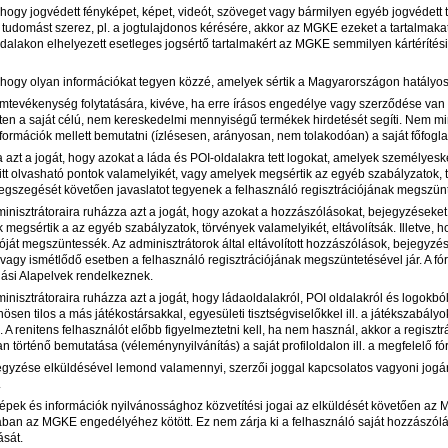
 hogy jogvédett fényképet, képet, videót, szöveget vagy bármilyen egyéb jogvédett
tudomást szerez, pl. a jogtulajdonos kérésére, akkor az MGKE ezeket a tartalmakat k
ldalakon elhelyezett esetleges jogsértő tartalmakért az MGKE semmilyen kártérítési 
 hogy olyan információkat tegyen közzé, amelyek sértik a Magyarországon hatályos
mtevékenység folytatására, kivéve, ha erre írásos engedélye vagy szerződése van 
etten a saját célú, nem kereskedelmi mennyiségű termékek hirdetését segíti. Nem 
formációk mellett bemutatni (ízlésesen, arányosan, nem tolakodóan) a saját főfogl
zt a jogát, hogy azokat a láda és POI-oldalakra tett logokat, amelyek személyeske
tt olvasható pontok valamelyikét, vagy amelyek megsértik az egyéb szabályzatok, tö
megszegését követően javaslatot tegyenek a felhasználó regisztrációjának megszün
isztrátoraira ruházza azt a jogát, hogy azokat a hozzászólásokat, bejegyzéseket,
 megsértik a az egyéb szabályzatok, törvények valamelyikét, eltávolítsák. Illetve,
ióját megszüntessék. Az adminisztrátorok által eltávolított hozzászólások, bejegyz
 vagy ismétlődő esetben a felhasználó regisztrációjának megszüntetésével jár. A f
ási Alapelvek rendelkeznek.
isztrátoraira ruházza azt a jogát, hogy ládaoldalakról, POI oldalakról és logokból
ösen tilos a más játékostársakkal, egyesületi tisztségviselőkkel ill. a játékszabál
 A renitens felhasználót előbb figyelmeztetni kell, ha nem használ, akkor a regisztr
ban történő bemutatása (véleménynyilvánítás) a saját profiloldalon ill. a megfelelő 
gyzése elküldésével lemond valamennyi, szerzői joggal kapcsolatos vagyoni jogár
.
képek és információk nyilvánossághoz közvetítési jogai az elküldését követően az 
ában az MGKE engedélyéhez kötött. Ez nem zárja ki a felhasználó saját hozzászólá
ását.