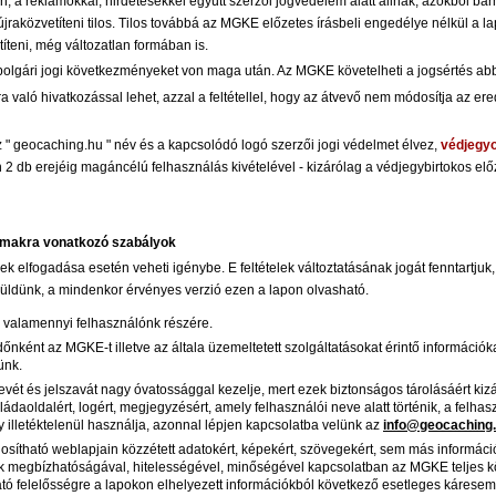
, a reklámokkal, hirdetésekkel együtt szerzői jogvédelem alatt állnak, azokból bárm
közvetíteni tilos. Tilos továbbá az MGKE előzetes írásbeli engedélye nélkül a lap
íteni, még változatlan formában is.
 polgári jogi következményeket von maga után. Az MGKE követelheti a jogsértés ab
ra való hivatkozással lehet, azzal a feltétellel, hogy az átvevő nem módosítja az ere
" geocaching.hu " név és a kapcsolódó logó szerzői jogi védelmet élvez,
védjegy
 db erejéig magáncélú felhasználás kivételével - kizárólag a védjegybirtokos előz
almakra vonatkozó szabályok
elek elfogadása esetén veheti igénybe. E feltételek változtatásának jogát fenntartjuk
küldünk, a mindenkor érvényes verzió ezen a lapon olvasható.
 valamennyi felhasználónk részére.
időnként az MGKE-t illetve az általa üzemeltetett szolgáltatásokat érintő információ
ünk.
evét és jelszavát nagy óvatossággal kezelje, mert ezek biztonságos tárolásáért ki
tt ládaoldalért, logért, megjegyzésért, amely felhasználói neve alatt történik, a fe
y illetéktelenül használja, azonnal lépjen kapcsolatba velünk az
info@geocaching
sítható weblapjain közzétett adatokért, képekért, szövegekért, sem más informác
ok megbízhatóságával, hitelességével, minőségével kapcsolatban az MGKE teljes kö
 felelősségre a lapokon elhelyezett információkból következő esetleges káresem