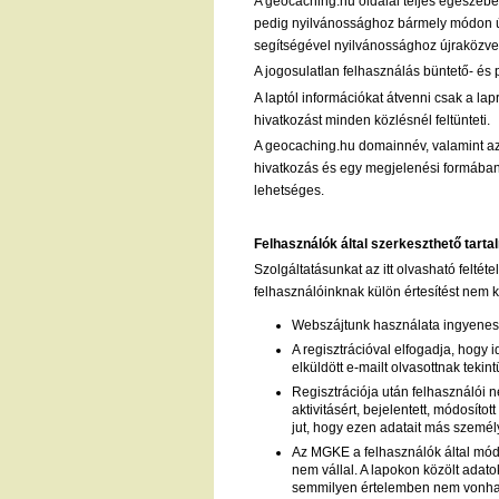
A geocaching.hu oldalai teljes egészében
pedig nyilvánossághoz bármely módon újra
segítségével nyilvánossághoz újraközvet
A jogosulatlan felhasználás büntető- és
A laptól információkat átvenni csak a lap
hivatkozást minden közlésnél feltünteti.
A geocaching.hu domainnév, valamint az 
hivatkozás és egy megjelenési formában 2
lehetséges.
Felhasználók által szerkeszthető tart
Szolgáltatásunkat az itt olvasható feltét
felhasználóinknak külön értesítést nem 
Webszájtunk használata ingyenes
A regisztrációval elfogadja, hogy 
elküldött e-mailt olvasottnak tekint
Regisztrációja után felhasználói n
aktivitásért, bejelentett, módosíto
jut, hogy ezen adatait más személ
Az MGKE a felhasználók által módo
nem vállal. A lapokon közölt adat
semmilyen értelemben nem vonható