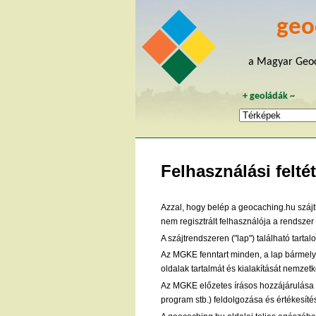
geo
a Magyar Geoc
+
geoládák
~
Felhasználási feltét
Azzal, hogy belép a geocaching.hu szájtr
nem regisztrált felhasználója a rendszer
A szájtrendszeren ("lap") található tar
Az MGKE fenntart minden, a lap bármely 
oldalak tartalmát és kialakítását nemzet
Az MGKE előzetes írásos hozzájárulása né
program stb.) feldolgozása és értékesítés