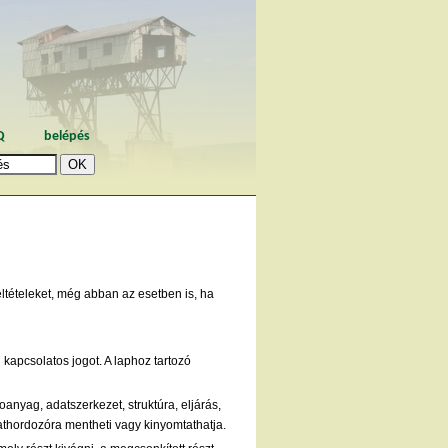
Q
belépés
eltételeket, még abban az esetben is, ha
kapcsolatos jogot. A laphoz tartozó
anyag, adatszerkezet, struktúra, eljárás,
adathordozóra mentheti vagy kinyomtathatja.