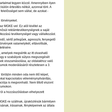
 tartalmat tegyen közzé. Amennyiben ilyen
ülön értesítés nélkül, azonnal törli. A
felelősséget sem vállal, de azokat -
 törvényeket.
az MGKE-vel. Ez alól kivétel az
minősül reklámtevékenységnek a saját
alkozású tevékenységet vagy vállalkozást.
dő, sértő jellegűek, agresszív, fenyegető
rvények valamelyikét, eltávolítsák,
tetésére.
 amelyek megsértik az itt olvasható
 hogy e szabályok súlyos megszegését
ések visszamásolása, az oldalakhoz való
órumok moderálásáról részletesen a 3.
 töröljön minden oda nem illő képet,
yokkal kapcsolatos véleménynyilvánítás,
ációja is megvonható. Nem tiltott viszont
fórumokon.
ól a hozzászólásban elhelyezett
MGKE-re szállnak, újraközlésük bármilyen
sának, írásainak, fényképeinek az általa