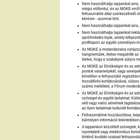
Nem használhatja lapjainkat arra,
mégis előfordul, és az MGKE erről 
felhasználók által szerkeszthető o
kérésre - azonnal törli.
Nem használhatja lapjainkat arra,
Nem használhatja lapjainkat reklá
apróhirdetés topik, amely kifejez
profillapon az egyéb személyes in
Az MGKE a moderátoraira ruházza a
hangneműek, illetve megsértik az i
illetve, hogy e szabályok súlyos 
Az MGKE az Elnökségre és az admin
pontok valamelyikét, vagy amelyek
követően a felhasználó regisztrác
hozzáférés korlátozásával, súlyos
számú melléklet, a Fórum moderál
Az MGKE az Elnökségre és az admin
szöveget és egyéb tartalmat. Külön
vélt vagy valós sérelmek taglalása.
az ilyen tartalmak kulturált formá
Felhasználónk hozzászólása, beje
bármilyen információ tekintetében
A lapjainkon közzétett szövegek, 
nyomtatott vagy elektronikus form
történő további szabad felhasznál