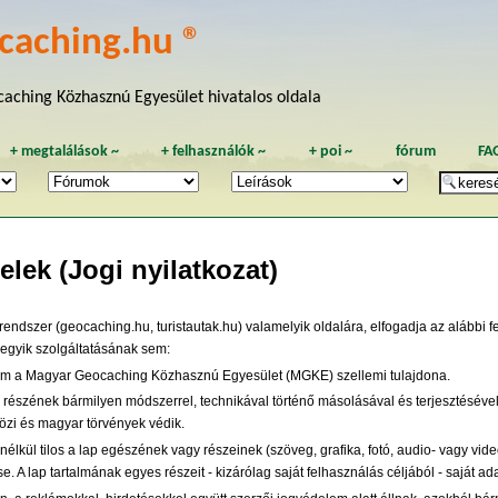
caching.hu ®
aching Közhasznú Egyesület hivatalos oldala
+
megtalálások
~
+
felhasználók
~
+
poi
~
fórum
FA
elek (Jogi nyilatkozat)
endszer (geocaching.hu, turistautak.hu) valamelyik oldalára, elfogadja az alábbi f
 egyik szolgáltatásának sem:
talom a Magyar Geocaching Közhasznú Egyesület (MGKE) szellemi tulajdona.
részének bármilyen módszerrel, technikával történő másolásával és terjesztésével 
közi és magyar törvények védik.
lkül tilos a lap egészének vagy részeinek (szöveg, grafika, fotó, audio- vagy video
e. A lap tartalmának egyes részeit - kizárólag saját felhasználás céljából - saját 