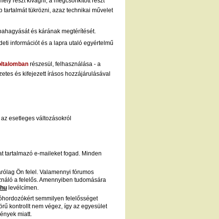
ely részt kivágni, a megcsonkított részt
 tartalmát tükrözni, azaz technikai művelet
bahagyását és kárának megtérítését.
deti információt és a lapra utaló egyértelmű
oltalomban
részesül, felhasználása - a
etes és kifejezett írásos hozzájárulásával
, az esetleges változásokról
kat tartalmazó e-maileket fogad. Minden
zárólag Ön felel. Valamennyi fórumos
lhasználó a felelős. Amennyiben tudomására
.hu
levélcímen.
ióhordozókért semmilyen felelősséget
rű kontrollt nem végez, így az egyesület
ények miatt.