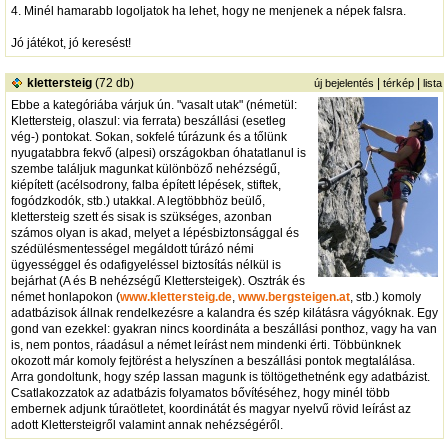
4. Minél hamarabb logoljatok ha lehet, hogy ne menjenek a népek falsra.
Jó játékot, jó keresést!
klettersteig
(72 db)
|
|
új bejelentés
térkép
lista
Ebbe a kategóriába várjuk ún. "vasalt utak" (németül:
Klettersteig, olaszul: via ferrata) beszállási (esetleg
vég-) pontokat. Sokan, sokfelé túrázunk és a tőlünk
nyugatabbra fekvő (alpesi) országokban óhatatlanul is
szembe találjuk magunkat különböző nehézségű,
kiépített (acélsodrony, falba épített lépések, stiftek,
fogódzkodók, stb.) utakkal. A legtöbbhöz beülő,
klettersteig szett és sisak is szükséges, azonban
számos olyan is akad, melyet a lépésbiztonsággal és
szédülésmentességel megáldott túrázó némi
ügyességgel és odafigyeléssel biztosítás nélkül is
bejárhat (A és B nehézségű Klettersteigek). Osztrák és
német honlapokon (
www.klettersteig.de
,
www.bergsteigen.at
, stb.) komoly
adatbázisok állnak rendelkezésre a kalandra és szép kilátásra vágyóknak. Egy
gond van ezekkel: gyakran nincs koordináta a beszállási ponthoz, vagy ha van
is, nem pontos, ráadásul a német leírást nem mindenki érti. Többünknek
okozott már komoly fejtörést a helyszínen a beszállási pontok megtalálása.
Arra gondoltunk, hogy szép lassan magunk is töltögethetnénk egy adatbázist.
Csatlakozzatok az adatbázis folyamatos bővítéséhez, hogy minél több
embernek adjunk túraötletet, koordinátát és magyar nyelvű rövid leírást az
adott Klettersteigről valamint annak nehézségéről.