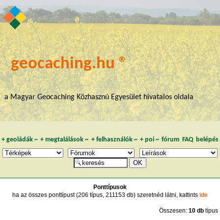
geocaching.hu ®
a Magyar Geocaching Közhasznú Egyesület hivatalos oldala
+
geoládák
~
+
megtalálások
~
+
felhasználók
~
+
poi
~
fórum
FAQ
belépés
Ponttípusok
ha az összes ponttípust (206 típus, 211153 db) szeretnéd látni, kattints
ide
Összesen:
10 db
típus