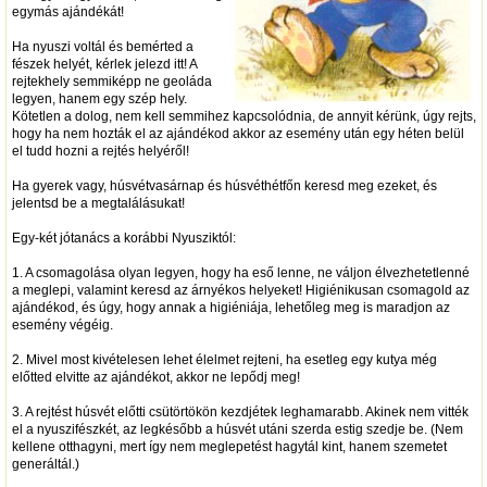
egymás ajándékát!
Ha nyuszi voltál és bemérted a
fészek helyét, kérlek jelezd itt! A
rejtekhely semmiképp ne geoláda
legyen, hanem egy szép hely.
Kötetlen a dolog, nem kell semmihez kapcsolódnia, de annyit kérünk, úgy rejts,
hogy ha nem hozták el az ajándékod akkor az esemény után egy héten belül
el tudd hozni a rejtés helyéről!
Ha gyerek vagy, húsvétvasárnap és húsvéthétfőn keresd meg ezeket, és
jelentsd be a megtalálásukat!
Egy-két jótanács a korábbi Nyusziktól:
1. A csomagolása olyan legyen, hogy ha eső lenne, ne váljon élvezhetetlenné
a meglepi, valamint keresd az árnyékos helyeket! Higiénikusan csomagold az
ajándékod, és úgy, hogy annak a higiéniája, lehetőleg meg is maradjon az
esemény végéig.
2. Mivel most kivételesen lehet élelmet rejteni, ha esetleg egy kutya még
előtted elvitte az ajándékot, akkor ne lepődj meg!
3. A rejtést húsvét előtti csütörtökön kezdjétek leghamarabb. Akinek nem vitték
el a nyuszifészkét, az legkésőbb a húsvét utáni szerda estig szedje be. (Nem
kellene otthagyni, mert így nem meglepetést hagytál kint, hanem szemetet
generáltál.)