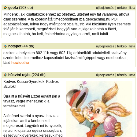
geofa
(103 db)
|
|
új bejelentés
térkép
lista
Mindenki, aki csatlakozik ehhez az ötlethez, ültethet egy fát valahova, ahova
csak szeretne. A fa koordinátáit megörökítheti itt a geocaching.hu POI
adatbázisában, leírva hogy miért pont ott a fa, stb. Aki közülünk ilyen csemete
felé jár felkeresheti, megnézheti hogy jól van-e, kigazolhatná a tövét,
meglocsolhatná, ha kell, és beírhatna egy logot arról, amit talált.
hotspot
(44 db)
|
|
új bejelentés
térkép
lista
ezeken a helyeken 802.11b vagy 802.11g drótnélküli adatátviteli szabvány
szerint lehet internethez kapcsolódni kéziszámítógéppel vagy notebookkal,
lásd
huwico.hu
húsvéti tojás
(224 db)
|
|
új bejelentés
térkép
lista
Kedves KesserGyerekek, Kedves
Szülők!
Újra itt a húsvét! Ezzel együtt jön a
tavasz, végre mehetünk ki a
természetbe!
A történet szerint a nyuszi hozza a
tojásokat, amit a kertben kell
megkeresni. Legyünk mi is nyuszik,
rejtsünk tojást az egész országban,
és legyünk gyerekek, keressük meg