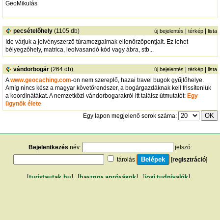
GeoMikulás
pecsételőhely
(1105 db)
|
|
új bejelentés
térkép
lista
Ide várjuk a jelvényszerző túramozgalmak ellenőrzőpontjait. Ez lehet
bélyegzőhely, matrica, leolvasandó kód vagy ábra, stb...
vándorbogár
(264 db)
|
|
új bejelentés
térkép
lista
A
www.geocaching.com
-on nem szereplő, hazai travel bugok gyűjtőhelye.
Amíg nincs kész a magyar követőrendszer, a bogárgazdáknak kell frissíteniük
a koordinátákat. A nemzetközi vándorbogarakról itt találsz útmutatót:
Egy
ügynök élete
Egy lapon megjelenő sorok száma:
Bejelentkezés
név:
jelszó:
tárolás
[
regisztráció
]
[
turistautak.hu
] [
hasznos apróságok
] [
jogi tudnivalók
]
[
e-mail
] [
impresszum
]