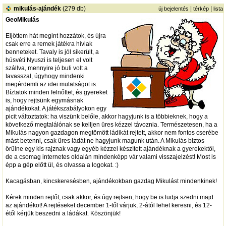
mikulás-ajándék
(279 db)
|
|
új bejelentés
térkép
lista
GeoMikulás
Eljöttem hát megint hozzátok, és újra
csak erre a remek játékra hívlak
benneteket. Tavaly is jól sikerült, a
húsvéti Nyuszi is teljesen el volt
szállva, mennyire jó buli volt a
tavasszal, úgyhogy mindenki
megérdemli az idei mulatságot is.
Bíztatok minden felnőttet, és gyereket
is, hogy rejtsünk egymásnak
ajándékokat. A játékszabályokon egy
picit változtatok: ha viszünk belőle, akkor hagyjunk is a többieknek, hogy a
következő megtalálónak se kelljen üres kézzel távoznia. Természetesen, ha a
Mikulás nagyon gazdagon megtömött ládikát rejtett, akkor nem fontos cserébe
mást betenni, csak üres ládát ne hagyjunk magunk után. A Mikulás biztos
örülne egy kis rajznak vagy egyéb kézzel készített ajándéknak a gyerekektől,
de a csomag internetes oldalán mindenképp vár valami visszajelzést! Most is
épp a gép előtt ül, és olvassa a logokat. :)
Kacagásban, kincskeresésben, ajándékokban gazdag Mikulást mindenkinek!
Kérek minden rejtőt, csak akkor, és úgy rejtsen, hogy be is tudja szedni majd
az ajándékot! A rejtéseket december 1-től várjuk, 2-ától lehet keresni, és 12-
étől kérjük beszedni a ládákat. Köszönjük!