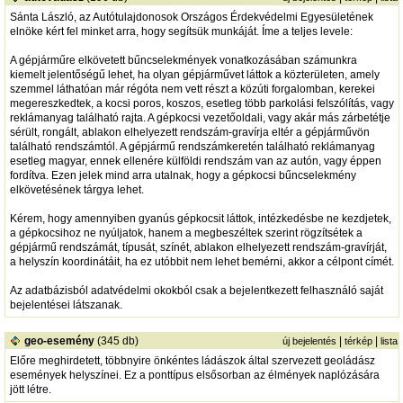
Sánta László, az Autótulajdonosok Országos Érdekvédelmi Egyesületének
elnöke kért fel minket arra, hogy segítsük munkáját. Íme a teljes levele:
A gépjárműre elkövetett bűncselekmények vonatkozásában számunkra
kiemelt jelentőségű lehet, ha olyan gépjárművet láttok a közterületen, amely
szemmel láthatóan már régóta nem vett részt a közúti forgalomban, kerekei
megereszkedtek, a kocsi poros, koszos, esetleg több parkolási felszólítás, vagy
reklámanyag található rajta. A gépkocsi vezetőoldali, vagy akár más zárbetétje
sérült, rongált, ablakon elhelyezett rendszám-gravírja eltér a gépjárművön
található rendszámtól. A gépjármű rendszámkeretén található reklámanyag
esetleg magyar, ennek ellenére külföldi rendszám van az autón, vagy éppen
fordítva. Ezen jelek mind arra utalnak, hogy a gépkocsi bűncselekmény
elkövetésének tárgya lehet.
Kérem, hogy amennyiben gyanús gépkocsit láttok, intézkedésbe ne kezdjetek,
a gépkocsihoz ne nyúljatok, hanem a megbeszéltek szerint rögzítsétek a
gépjármű rendszámát, típusát, színét, ablakon elhelyezett rendszám-gravírját,
a helyszín koordinátáit, ha ez utóbbit nem lehet bemérni, akkor a célpont címét.
Az adatbázisból adatvédelmi okokból csak a bejelentkezett felhasználó saját
bejelentései látszanak.
geo-esemény
(345 db)
|
|
új bejelentés
térkép
lista
Előre meghirdetett, többnyire önkéntes ládászok által szervezett geoládász
események helyszínei. Ez a ponttípus elsősorban az élmények naplózására
jött létre.