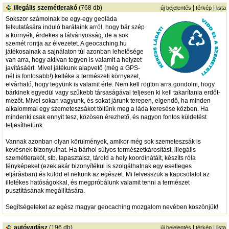
illegális szemétlerakó
(768 db)
|
|
új bejelentés
térkép
lista
Sokszor számolnak be egy-egy geoláda
felkutatására induló barátaink arról, hogy bár szép
a környék, érdekes a látványosság, de a sok
szemét rontja az élvezetet. A geocaching.hu
játékosainak a sajnálaton túl azonban lehetősége
van arra, hogy aktívan tegyen is valamit a helyzet
javításáért. Mivel játékunk alapvető (még a GPS-
nél is fontosabb!) kelléke a természeti környezet,
elvárható, hogy tegyünk is valamit érte. Nem kell rögtön arra gondolni, hogy
bárkinek egyedül vagy szűkebb társaságával teljesen ki kell takarítania erdőt-
mezőt. Mivel sokan vagyunk, és sokat járunk terepen, elgendő, ha minden
alkalommal egy szemeteszsákot töltünk meg a láda keresése közben. Ha
mindenki csak ennyit tesz, közösen érezhető, és nagyon fontos küldetést
teljesíthetünk.
Vannak azonban olyan körülmények, amikor még sok szemeteszsák is
kevésnek bizonyulhat. Ha bárhol súlyos természetkárosítást, illegális
szemétlerakót, stb. tapasztalsz, tárold a hely koordinátáit, készíts róla
fényképeket (ezek akár bizonyítékul is szolgálhatnak egy esetleges
eljárásban) és küldd el nekünk az egészet. Mi felvesszük a kapcsolatot az
illetékes hatóságokkal, és megpróbálunk valamit tenni a természet
pusztításának megállítására.
Segítségeteket az egész magyar geocaching mozgalom nevében köszönjük!
autóvadász
(196 db)
|
|
új bejelentés
térkép
lista