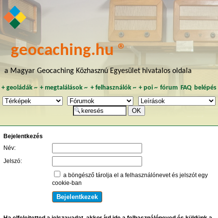
geocaching.hu ®
a Magyar Geocaching Közhasznú Egyesület hivatalos oldala
+
geoládák
~
+
megtalálások
~
+
felhasználók
~
+
poi
~
fórum
FAQ
belépés
Bejelentkezés
Név:
Jelszó:
a böngésző tárolja el a felhasználónevet és jelszót egy
cookie-ban
Ha elfelejtetted a jelszavadat, akkor írd ide a felhasználóneved és küldünk a