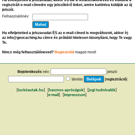
regisztrált e-mail címedre egy jelszókérő linket, amire kattintva küldjük az új
jelszót.
Felhasználónév:
Ha elfeljetetted a jelszavadat ÉS az e-mail címed is megváltozott, akkor írj
az info@geocaching.hu címre és próbáld hitelesen bizonyítani, hogy Te vagy
Te.
Nincs még felhasználóneved?
Regisztráld
magad most!
Bejelentkezés
név:
jelszó:
tárolás
[
regisztráció
]
[
turistautak.hu
] [
hasznos apróságok
] [
jogi tudnivalók
]
[
e-mail
] [
impresszum
]