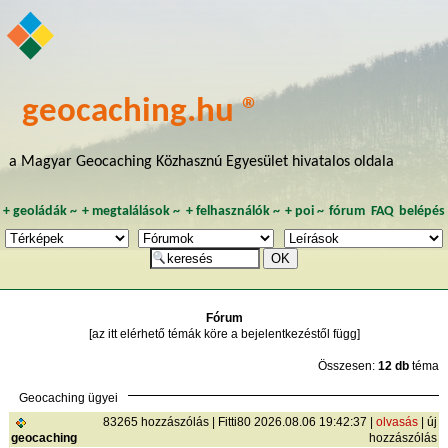
geocaching.hu ®
a Magyar Geocaching Közhasznú Egyesület hivatalos oldala
+
geoládák
~
+
megtalálások
~
+
felhasználók
~
+
poi
~
fórum
FAQ
belépés
Fórum
[az itt elérhető témák köre a bejelentkezéstől függ]
Összesen:
12 db
téma
Geocaching ügyei
83265 hozzászólás | Fitti80 2026.08.06 19:42:37 |
olvasás
|
új
geocaching
hozzászólás