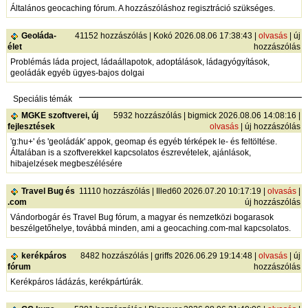
Általános geocaching fórum. A hozzászóláshoz regisztráció szükséges.
Geoláda-
41152 hozzászólás | Kokó 2026.08.06 17:38:43 |
olvasás
|
új
élet
hozzászólás
Problémás láda project, ládaállapotok, adoptálások, ládagyógyítások,
geoládák egyéb ügyes-bajos dolgai
Speciális témák
MGKE szoftverei, új
5932 hozzászólás | bigmick 2026.08.06 14:08:16 |
fejlesztések
olvasás
|
új hozzászólás
'g:hu+' és 'geoládák' appok, geomap és egyéb térképek le- és feltöltése.
Általában is a szoftverekkel kapcsolatos észrevételek, ajánlások,
hibajelzések megbeszélésére
Travel Bug és
11110 hozzászólás | Illed60 2026.07.20 10:17:19 |
olvasás
|
.com
új hozzászólás
Vándorbogár és Travel Bug fórum, a magyar és nemzetközi bogarasok
beszélgetőhelye, továbbá minden, ami a geocaching.com-mal kapcsolatos.
kerékpáros
8482 hozzászólás | griffs 2026.06.29 19:14:48 |
olvasás
|
új
fórum
hozzászólás
Kerékpáros ládázás, kerékpártúrák.