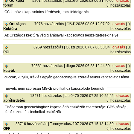
GC kupa
5201 hozzászólás | Discover 2026.08.06 21:40:06 |
olvasás
|
fórum
új hozzászólás
GC kupával kapcsolatos kérdések, track feldolgozás.
Országos
7076 hozzászólás | "J&J" 2026.08.05 12:07:02 |
olvasás
|
új
Kéktúra
hozzászólás
Az Országos kék túra végigjárásával kapcsolatos beszélgetések helye.
6969 hozzászólás | Güszi 2026.07.07 08:38:04 |
olvasás
|
új
POI
hozzászólás
79531 hozzászólás | diego 2026.06.23 12:44:39 |
olvasás
|
új
kütyük
hozzászólás
cuccok, kütyük, izék és egyéb geocaching-felszerelésekkel kapcsolatos téma
Egyéb, nem szorosan MGKE profiljához kapcsolódó fórumok
18471 hozzászólás | tau 0470 2026.07.25 10:25:45 |
olvasás
|
apróhirdetés
új hozzászólás
Elsősorban geocachinghez kapcsolódó eszközök csereberéje: GPS, térkép,
túrafelszerelés, technikai eszközök.
33716 hozzászólás | Toronyvadász107 2026.07.15 18:14:30 |
olvasás
|
OFF
új hozzászólás