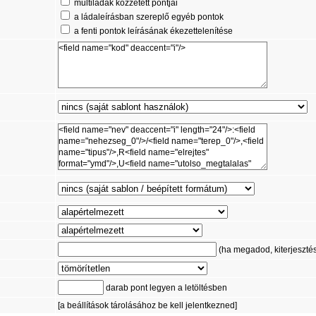
multiládák közzétett pontjai
a ládaleírásban szereplő egyéb pontok
a fenti pontok leírásának ékezettelenítése
(ha megadod, kiterjesztést 
darab pont legyen a letöltésben
[a beállítások tárolásához be kell jelentkezned]