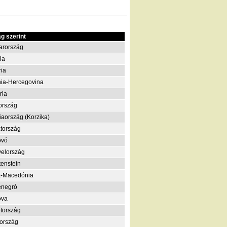
g szerint
arország
ia
ria
ia-Hercegovina
ria
ország
iaország (Korzika)
tország
ovó
elország
tenstein
k-Macedónia
enegró
ova
tország
ország