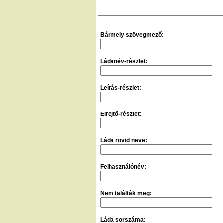
Bármely szövegmező:
Ládanév-részlet:
Leírás-részlet:
Elrejtő-részlet:
Láda rövid neve:
Felhasználónév:
Nem találták meg:
Láda sorszáma: