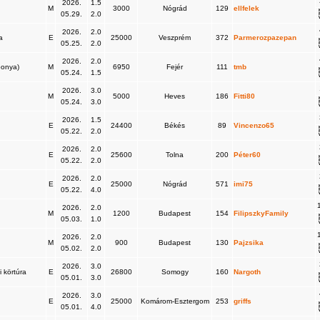
2026.
1.5
M
3000
Nógrád
129
ellfelek
05.29.
2.0
2026.
2.0
ra
E
25000
Veszprém
372
Parmerozpazepan
05.25.
2.0
2026.
2.0
ponya)
M
6950
Fejér
111
tmb
05.24.
1.5
2026.
3.0
M
5000
Heves
186
Fitti80
05.24.
3.0
2026.
1.5
E
24400
Békés
89
Vincenzo65
05.22.
2.0
2026.
2.0
E
25600
Tolna
200
Péter60
05.22.
2.0
2026.
2.0
E
25000
Nógrád
571
imi75
05.22.
4.0
2026.
2.0
M
1200
Budapest
154
FilipszkyFamily
05.03.
1.0
2026.
2.0
M
900
Budapest
130
Pajzsika
05.02.
2.0
2026.
3.0
i körtúra
E
26800
Somogy
160
Nargoth
05.01.
3.0
2026.
3.0
E
25000
Komárom-Esztergom
253
griffs
05.01.
4.0