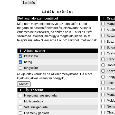
L á d á k s z ű r é s e
Felhasználó szempontjából
I
Orszá
Magy
Még nem vagy bejelentkezve, az oldal alján tudod
megadni felhasználónevedet és jelszavadat. Akkor is
Albán
érdemes bejelentkezni, ha szűrés nélkül, a teljes listát
Auszt
szeretnéd letölteni, mert úgy a megtalált (illetve saját
telepítésű) ládák "Geocache Found" szimbólumot kapnak.
Boszn
Bulgá
I
Állapot szerint
Cseh
kereshető
Franc
beteg
Horvá
megszűnt
Kosz
(A kijelöltek kerülnek be az eredménylistába. Ha nincs
Lengy
kijelölés, akkor viszont mindegyik.)
Liech
Észa
I
Típus szerint
Mont
Hagyományos geoláda
Mold
Multi geoláda
Néme
Virtuális geoláda
Olasz
Esemény geoláda