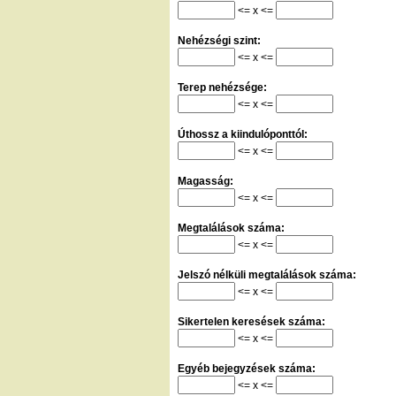
<= x <=
Nehézségi szint:
<= x <=
Terep nehézsége:
<= x <=
Úthossz a kiindulóponttól:
<= x <=
Magasság:
<= x <=
Megtalálások száma:
<= x <=
Jelszó nélküli megtalálások száma:
<= x <=
Sikertelen keresések száma:
<= x <=
Egyéb bejegyzések száma:
<= x <=