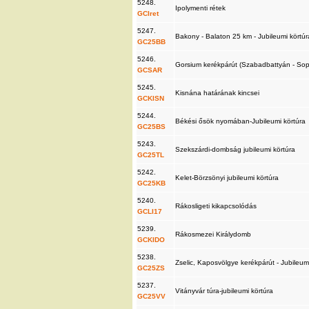
5248.
Ipolymenti rétek
GCIret
5247.
Bakony - Balaton 25 km - Jubileumi körtú
GC25BB
5246.
Gorsium kerékpárút (Szabadbattyán - So
GCSAR
5245.
Kisnána határának kincsei
GCKISN
5244.
Békési ősök nyomában-Jubileumi körtúra
GC25BS
5243.
Szekszárdi-dombság jubileumi körtúra
GC25TL
5242.
Kelet-Börzsönyi jubileumi körtúra
GC25KB
5240.
Rákosligeti kikapcsolódás
GCLI17
5239.
Rákosmezei Királydomb
GCKIDO
5238.
Zselic, Kaposvölgye kerékpárút - Jubileum
GC25ZS
5237.
Vitányvár túra-jubileumi körtúra
GC25VV