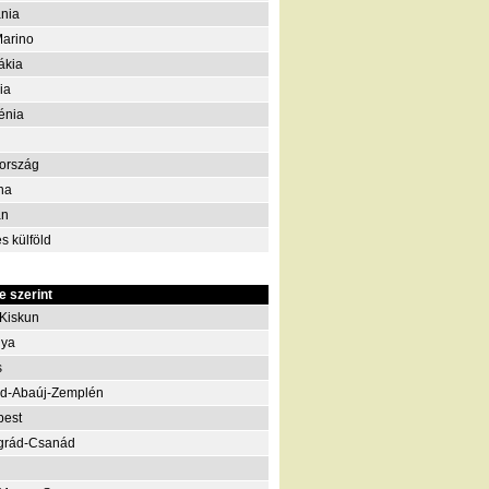
nia
arino
ákia
ia
énia
ország
na
án
s külföld
 szerint
Kiskun
nya
s
d-Abaúj-Zemplén
pest
grád-Csanád