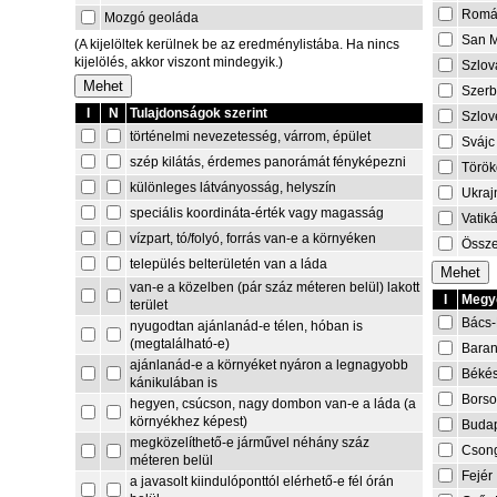
Romá
Mozgó geoláda
San M
(A kijelöltek kerülnek be az eredménylistába. Ha nincs
kijelölés, akkor viszont mindegyik.)
Szlov
Szerb
I
N
Tulajdonságok szerint
Szlov
történelmi nevezetesség, várrom, épület
Svájc
szép kilátás, érdemes panorámát fényképezni
Török
különleges látványosság, helyszín
Ukraj
speciális koordináta-érték vagy magasság
Vatik
vízpart, tó/folyó, forrás van-e a környéken
Össze
település belterületén van a láda
van-e a közelben (pár száz méteren belül) lakott
I
Megye
terület
Bács-
nyugodtan ajánlanád-e télen, hóban is
(megtalálható-e)
Bara
ajánlanád-e a környéket nyáron a legnagyobb
Béké
kánikulában is
Borso
hegyen, csúcson, nagy dombon van-e a láda (a
környékhez képest)
Buda
megközelíthető-e járművel néhány száz
Cson
méteren belül
Fejér
a javasolt kiindulóponttól elérhető-e fél órán