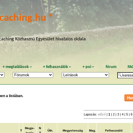
caching.hu ®
aching Közhasznú Egyesület hivatalos oldala
+
megtalálások
~
+
felhasználók
~
+
poi
~
fórum
FA
en a listában.
Lapozás:
előző
|
1
|
2
|
3
|
4
|
5
|
Megje-
N
T
Úth.
Megye/ország
Mag.
Felhasználó
lenés
T