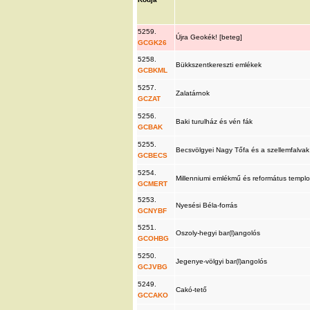
5259.
Újra Geokék! [beteg]
GCGK26
5258.
Bükkszentkereszti emlékek
GCBKML
5257.
Zalatárnok
GCZAT
5256.
Baki turulház és vén fák
GCBAK
5255.
Becsvölgyei Nagy Tőfa és a szellemfalva
GCBECS
5254.
Millenniumi emlékmű és református temp
GCMERT
5253.
Nyesési Béla-forrás
GCNYBF
5251.
Oszoly-hegyi bar(l)angolós
GCOHBG
5250.
Jegenye-völgyi bar(l)angolós
GCJVBG
5249.
Cakó-tető
GCCAKO