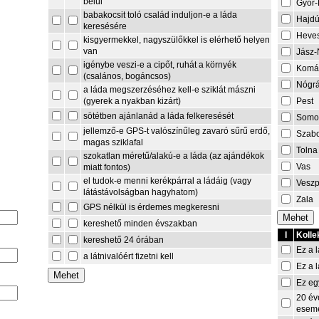
belül
Győr
babakocsit toló család induljon-e a láda
Hajdú
keresésére
Heve
kisgyermekkel, nagyszülőkkel is elérhető helyen
van
Jász-
igénybe veszi-e a cipőt, ruhát a környék
Komá
(csalános, bogáncsos)
Nógr
a láda megszerzéséhez kell-e sziklát mászni
Pest
(gyerek a nyakban kizárt)
sötétben ajánlanád a láda felkeresését
Somo
jellemző-e GPS-t valószínűleg zavaró sűrű erdő,
Szabo
magas sziklafal
Tolna
szokatlan méretű/alakú-e a láda (az ajándékok
Vas
miatt fontos)
el tudok-e menni kerékpárral a ládáig (vagy
Vesz
látástávolságban hagyhatom)
Zala
GPS nélkül is érdemes megkeresni
kereshető minden évszakban
I
Kolle
kereshető 24 órában
Ez a l
a látnivalóért fizetni kell
Ez a l
Ez eg
20 év
esem