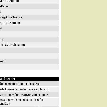
-Moson-Sopron
-Bihar
s
Nagykun-Szolnok
rom-Esztergom
ád
gy
lcs-Szatmár-Bereg
prém
kció szerint
áda a katonai területen fekszik.
áda fokozottan védett területen fekszik.
y eseményláda, Magyar Vöröskereszt
es a magyar Geocaching - családi
ényláda