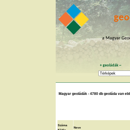
geo
a Magyar Geoc
+
geoládák
~
Magyar geoládák - 4780 db geoláda van ebb
Száma
Neve
Kódja