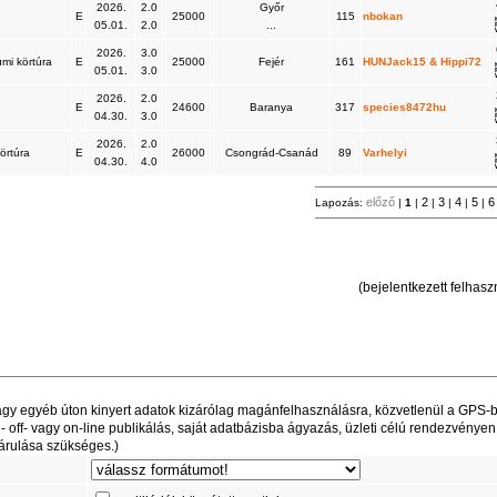
2026.
2.0
Győr
E
25000
115
nbokan
05.01.
2.0
...
2026.
3.0
umi körtúra
E
25000
Fejér
161
HUNJack15 & Hippi72
05.01.
3.0
2026.
2.0
E
24600
Baranya
317
species8472hu
04.30.
3.0
2026.
2.0
körtúra
E
26000
Csongrád-Csanád
89
Varhelyi
04.30.
4.0
előző
2
3
4
5
Lapozás:
|
1
|
|
|
|
|
(bejelentkezett felhaszn
t vagy egyéb úton kinyert adatok kizárólag magánfelhasználásra, közvetlenül a GPS-
off- vagy on-line publikálás, saját adatbázisba ágyazás, üzleti célú rendezvényen
árulása szükséges.)