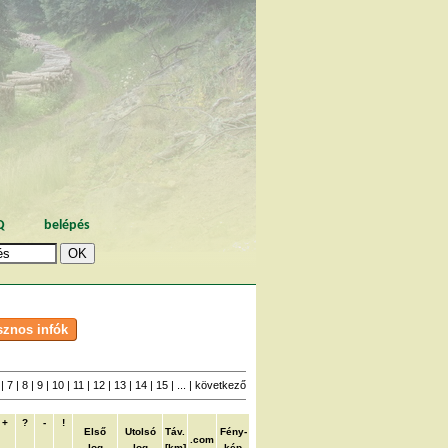
Q
belépés
6
|
7
|
8
|
9
|
10
|
11
|
12
|
13
|
14
|
15
| ... |
következő
+
?
-
!
Első
Utolsó
Táv.
Fény-
.com
log
log
[km]
kép