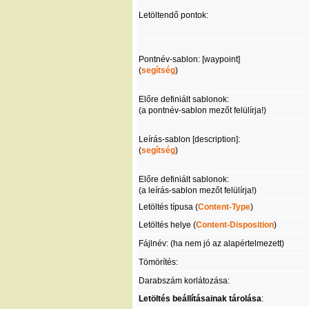
Letöltendő pontok:
Pontnév-sablon: [waypoint]
(
segítség
)
Előre definiált sablonok:
(a pontnév-sablon mezőt felülírja!)
Leírás-sablon [description]:
(
segítség
)
Előre definiált sablonok:
(a leírás-sablon mezőt felülírja!)
Letöltés típusa (
Content-Type
)
Letöltés helye (
Content-Disposition
)
Fájlnév: (ha nem jó az alapértelmezett)
Tömörítés:
Darabszám korlátozása:
Letöltés beállításainak tárolása
: