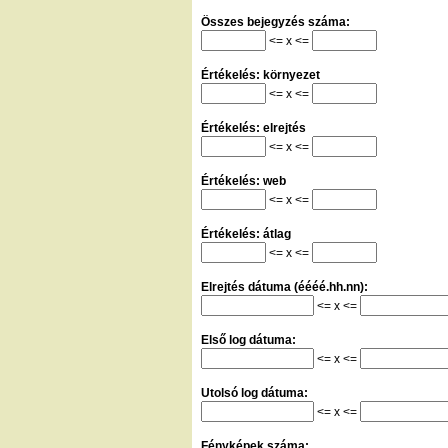
Összes bejegyzés száma:
<= x <=
Értékelés: környezet
<= x <=
Értékelés: elrejtés
<= x <=
Értékelés: web
<= x <=
Értékelés: átlag
<= x <=
Elrejtés dátuma (éééé.hh.nn):
<= x <=
Első log dátuma:
<= x <=
Utolsó log dátuma:
<= x <=
Fényképek száma: