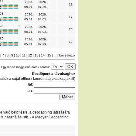
47
2026.
2026.
21
K
05.01.
07.30.
R
W
63
2026.
2026.
17
K
05.01.
08.05.
R
W
28
1
2026.
2026.
25
K
05.01.
08.02.
R
W
35
2026.
2026.
19
K
05.01.
07.29.
R
W
6
7
8
9
10
11
12
13
14
15
következő
|
|
|
|
|
|
|
|
|
| ... |
Egy lapon megjelenő sorok száma:
Kezdőpont a távolsághoz
álók a saját otthoni koordinátájukat kapják itt)
lat:
lon:
be való betöltésre, a geocaching játszására
 felhasználás, stb. - a Magyar Geocaching