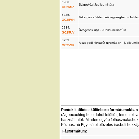
5236.
Szigetközi Jubileumi túra
GC25SZ
5235.
Tekergés a Velencei-hegységben - Jubile
GC25VH
5234.
Üvegesek útja - Jubileumi körtúra
GC25UV
5233.
A szegedi kisvasút nyomában - jubileumi 
GC25SK
Pontok letöltése különböző formátumokban
(A geocaching.hu oldalról letöltött, lementet
használhatók. Minden egyéb felhasználáshoz - 
Közhasznú Egyesület előzetes írásbeli hozzáj
Fájlformátum
: