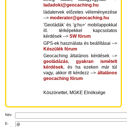
ladadoki@geocaching.hu
ládatervek előzetes véleményezése
-->
moderator@geocaching.hu
'Geoládák' és 'g:hu+' mobilappokkal
ill. térképekkel kapcsolatos
kérdések -->
SW fórum
GPS-ek használata és beállításai -->
Készülék fórum
Geocaching általános kérdések -->
geoládázás
,
gyakran ismételt
kérdések
, és ha ezeken már túl
vagy, akkor itt kérdezz -->
általános
geocaching fórum
Köszönettel, MGKE Elnöksége
Név:
E-