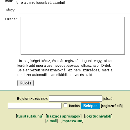
mail:
[erre a címre fogunk válaszolni]
Tárgy:
Üzenet:
Ha segítséget kérsz, és már regisztrált tagunk vagy, akkor
kérünk add meg a usernevedet és/vagy felhasználói ID-det.
Bejelentkezett felhasználóknál ez nem szükséges, mert a
rendszer automatikusan elküldi a nevet és az id-t.
Bejelentkezés
név:
jelszó:
tárolás
[
regisztráció
]
[
turistautak.hu
] [
hasznos apróságok
] [
jogi tudnivalók
]
[
e-mail
] [
impresszum
]