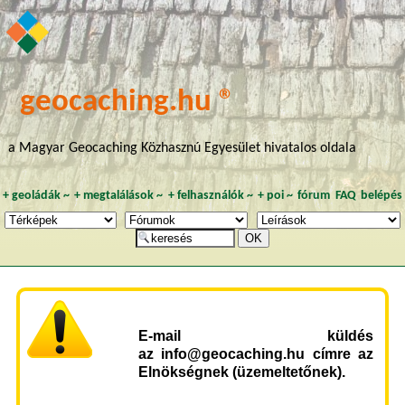
geocaching.hu ®
a Magyar Geocaching Közhasznú Egyesület hivatalos oldala
+
geoládák
~
+
megtalálások
~
+
felhasználók
~
+
poi
~
fórum
FAQ
belépés
E-mail küldés
az info@geocaching.hu címre az
Elnökségnek (üzemeltetőnek).