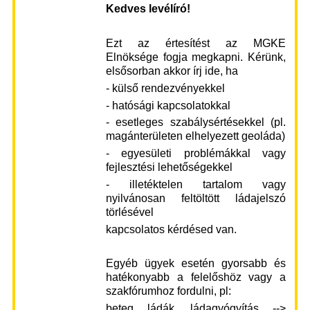
Kedves levélíró!
Ezt az értesítést az MGKE
Elnöksége fogja megkapni. Kérünk,
elsősorban akkor írj ide, ha
- külső rendezvényekkel
- hatósági kapcsolatokkal
- esetleges szabálysértésekkel (pl.
magánterületen elhelyezett geoláda)
- egyesületi problémákkal vagy
fejlesztési lehetőségekkel
- illetéktelen tartalom vagy
nyilvánosan feltöltött ládajelszó
törlésével
kapcsolatos kérdésed van.
Egyéb ügyek esetén gyorsabb és
hatékonyabb a felelőshöz vagy a
szakfórumhoz fordulni, pl:
beteg ládák, ládagyógyítás -->