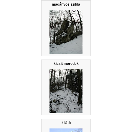
magányos szikla
kicsit meredek
kilátó