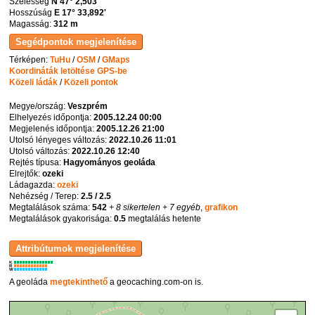
Szélesség
N 47° 2,503'
Hosszúság
E 17° 33,892'
Magasság:
312 m
Térképen:
TuHu
/
OSM
/
GMaps
Koordináták letöltése GPS-be
Közeli ládák
/
Közeli pontok
Megye/ország:
Veszprém
Elhelyezés időpontja:
2005.12.24 00:00
Megjelenés időpontja:
2005.12.26 21:00
Utolsó lényeges változás:
2022.10.26 11:01
Utolsó változás:
2022.10.26 12:40
Rejtés típusa:
Hagyományos geoláda
Elrejtők:
ozeki
Ládagazda:
ozeki
Nehézség / Terep:
2.5 / 2.5
Megtalálások száma:
542
+ 8 sikertelen
+ 7 egyéb
,
grafikon
Megtalálások gyakorisága:
0.5
megtalálás hetente
K
R
W
A geoláda
megtekinthető
a geocaching.com-on is.