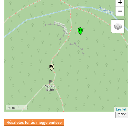
+
−
30 m
Leaflet
GPX