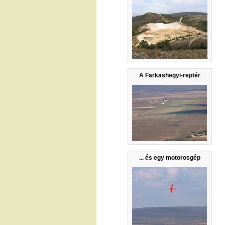
A Farkashegyi-reptér
... és egy motorosgép