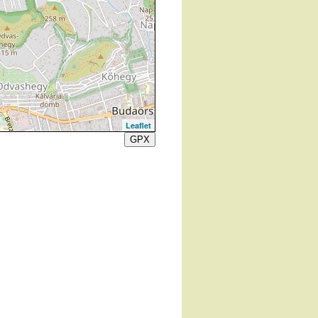
Leaflet
GPX