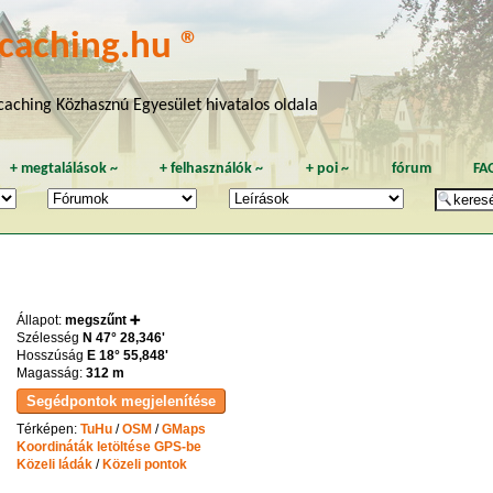
caching.hu ®
aching Közhasznú Egyesület hivatalos oldala
+
megtalálások
~
+
felhasználók
~
+
poi
~
fórum
FA
Állapot:
megszűnt ➕
Szélesség
N 47° 28,346'
Hosszúság
E 18° 55,848'
Magasság:
312 m
Térképen:
TuHu
/
OSM
/
GMaps
Koordináták letöltése GPS-be
Közeli ládák
/
Közeli pontok