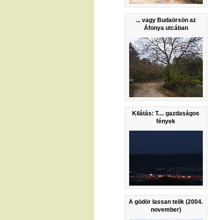
... vagy Budaörsön az
Áfonya utcában
Kilátás: T.... gazdaságos
fények
A gödör lassan telik (2004.
november)