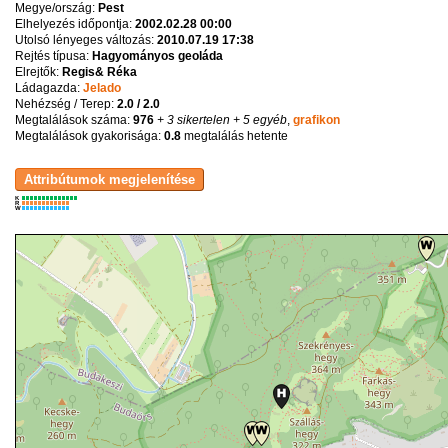
Megye/ország:
Pest
Elhelyezés időpontja:
2002.02.28 00:00
Utolsó lényeges változás:
2010.07.19 17:38
Rejtés típusa:
Hagyományos geoláda
Elrejtők:
Regis& Réka
Ládagazda:
Jelado
Nehézség / Terep:
2.0 / 2.0
Megtalálások száma:
976
+ 3 sikertelen
+ 5 egyéb
,
grafikon
Megtalálások gyakorisága:
0.8
megtalálás hetente
K
R
W