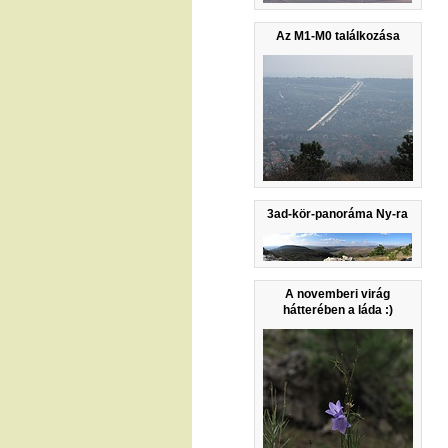
Az M1-M0 találkozása
3ad-kör-panoráma Ny-ra
A novemberi virág
hátterében a láda :)