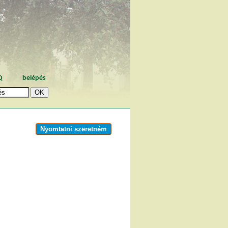
Q
belépés
Nyomtatni szeretném