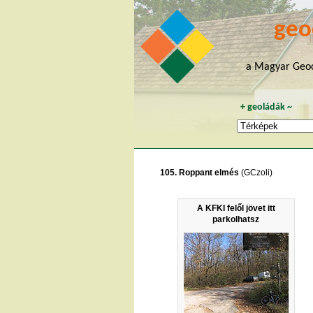
geo
a Magyar Geoc
+
geoládák
~
105. Roppant elmés
(GCzoli)
A KFKI felől jövet itt
parkolhatsz