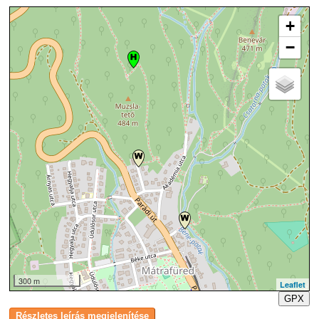
+
−
300 m
Leaflet
GPX