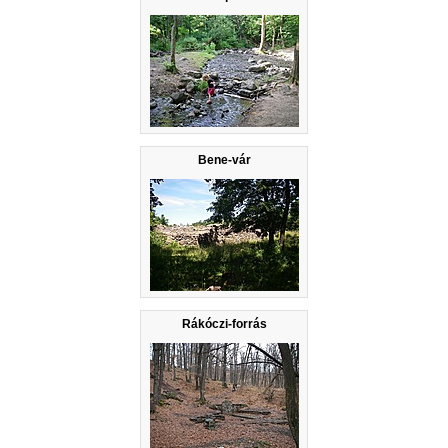
Bene-vár
Rákóczi-forrás