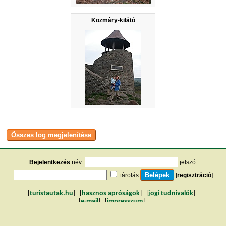
Kozmáry-kilátó
Bejelentkezés
név:
jelszó:
tárolás
[
regisztráció
]
[
turistautak.hu
] [
hasznos apróságok
] [
jogi tudnivalók
]
[
e-mail
] [
impresszum
]