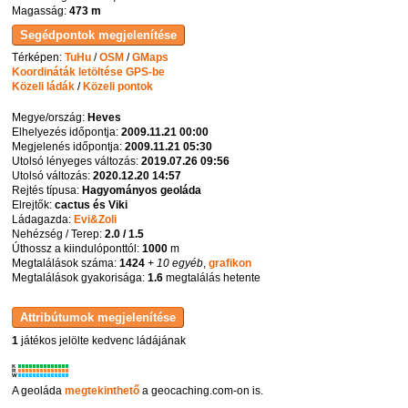
Magasság:
473 m
Térképen:
TuHu
/
OSM
/
GMaps
Koordináták letöltése GPS-be
Közeli ládák
/
Közeli pontok
Megye/ország:
Heves
Elhelyezés időpontja:
2009.11.21 00:00
Megjelenés időpontja:
2009.11.21 05:30
Utolsó lényeges változás:
2019.07.26 09:56
Utolsó változás:
2020.12.20 14:57
Rejtés típusa:
Hagyományos geoláda
Elrejtők:
cactus és Viki
Ládagazda:
Evi&Zoli
Nehézség / Terep:
2.0 / 1.5
Úthossz a kiindulóponttól:
1000
m
Megtalálások száma:
1424
+ 10 egyéb
,
grafikon
Megtalálások gyakorisága:
1.6
megtalálás hetente
1
játékos jelölte kedvenc ládájának
K
R
W
A geoláda
megtekinthető
a geocaching.com-on is.