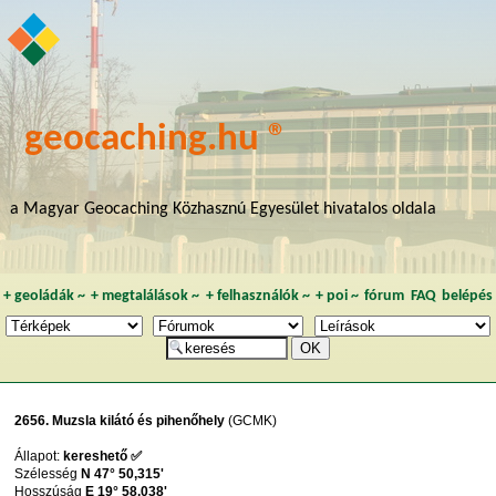
geocaching.hu ®
a Magyar Geocaching Közhasznú Egyesület hivatalos oldala
+
geoládák
~
+
megtalálások
~
+
felhasználók
~
+
poi
~
fórum
FAQ
belépés
2656. Muzsla kilátó és pihenőhely
(GCMK)
Állapot:
kereshető ✅
Szélesség
N 47° 50,315'
Hosszúság
E 19° 58,038'